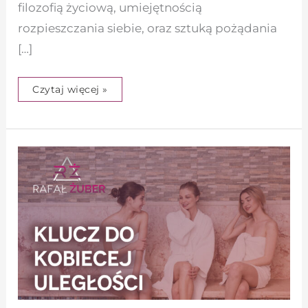
filozofią życiową, umiejętnością
rozpieszczania siebie, oraz sztuką pożądania
[…]
Czytaj więcej »
Największa
tajemnica
skuteczności
z
kobietami