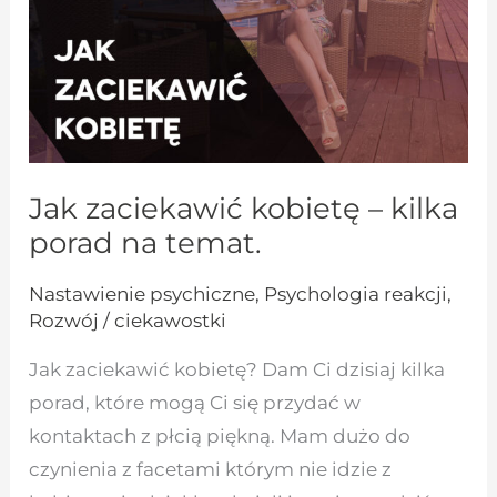
porad
na
temat.
Jak zaciekawić kobietę – kilka
porad na temat.
Nastawienie psychiczne
,
Psychologia reakcji
,
Rozwój / ciekawostki
Jak zaciekawić kobietę? Dam Ci dzisiaj kilka
porad, które mogą Ci się przydać w
kontaktach z płcią piękną. Mam dużo do
czynienia z facetami którym nie idzie z