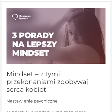
Mindset
–
z
tymi
przekonaniami
zdobywaj
serca
kobiet
Mindset – z tymi
przekonaniami zdobywaj
serca kobiet
Nastawienie psychiczne