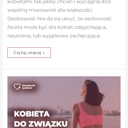
kobietami tak jakby chcieli i wyciągnę dziś
wspólny mianownik dla większości.
Osobowość Nie da się ukryć, że osobowość
faceta może być dla kobiet odpychająca,
neutralna, lub wyjątkowo zachęcająca.
Czytaj więcej »
Jak
wybierać
kobiety
do
związku
–
5
porad