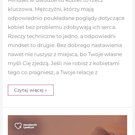
Mindset w uwodzeniu kobiet to rzecz
kluczowa. Mężczyźni, którzy mają
odpowiednio poukładane poglądy dotyczące
kobiet bez problemu zdobywają ich serca.
Rzeczy techniczne to jedno, a odpowiedni
mindset to drugie. Bez dobrego nastawienia
nawet nie ruszysz z miejsca, bo Twoje własne
myśli Cię zjedzą. Jeśli nie robisz z kobietami
tego co pragniesz, a Twoje relacje z
Czytaj więcej »
Idealny
związek
–
Jak
rozpoznać