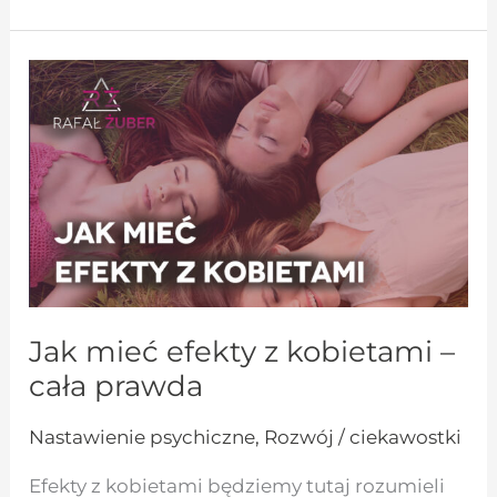
Jak
mieć
efekty
z
kobietami
–
cała
prawda
Jak mieć efekty z kobietami –
cała prawda
Nastawienie psychiczne
,
Rozwój / ciekawostki
Efekty z kobietami będziemy tutaj rozumieli