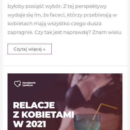
byłoby posiąść wybór. Z tej perspektywy
wydaje się im, że faceci, którzy przebierają w
kobietach mają wszystko czego dusza
zapragnie. Czy tak jest naprawdę? Znam wielu
Czytaj więcej »
Relacje
z
kobietami
w
2021
r.