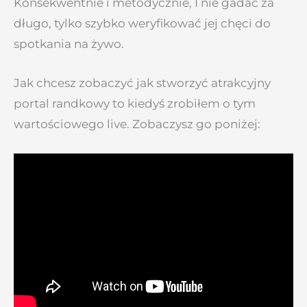
Konsekwentnie i metodycznie, I nie gadać za
długo, tylko szybko weryfikować jej chęci do
spotkania na żywo.
Jak chcesz zobaczyć jak stworzyć atrakcyjny
portal randkowy to kiedyś zrobiłem o tym
wartościowego live. Zobaczysz go poniżej: