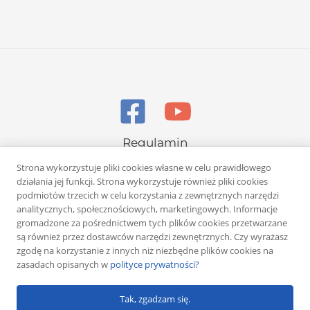
Regulamin
Polityka prywatności
Strona wykorzystuje pliki cookies własne w celu prawidłowego
działania jej funkcji. Strona wykorzystuje również pliki cookies
podmiotów trzecich w celu korzystania z zewnętrznych narzędzi
analitycznych, społecznościowych, marketingowych. Informacje
gromadzone za pośrednictwem tych plików cookies przetwarzane
są również przez dostawców narzędzi zewnętrznych. Czy wyrażasz
zgodę na korzystanie z innych niż niezbędne plików cookies na
Copyright © 2026 Rafał Żuber
zasadach opisanych w
polityce prywatności?
Powered by
Klub eMarketera
Tak, zgadzam się.