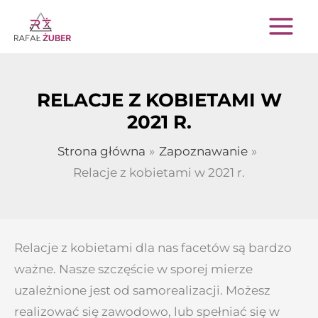
Przejdź
do
treści
RELACJE Z KOBIETAMI W
2021 R.
Strona główna
Zapoznawanie
Relacje z kobietami w 2021 r.
Relacje z kobietami dla nas facetów są bardzo
ważne. Nasze szczęście w sporej mierze
uzależnione jest od samorealizacji. Możesz
realizować się zawodowo, lub spełniać się w