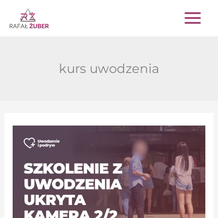
Przejdź
do
treści
kurs uwodzenia
Szkolenie
z
Uwodzenia
–
ukryta
kamera
2/2