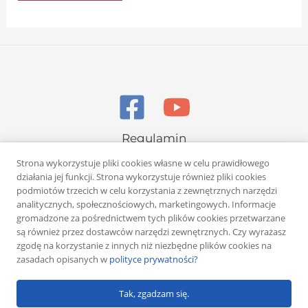
Regulamin
Polityka prywatności
Strona wykorzystuje pliki cookies własne w celu prawidłowego
działania jej funkcji. Strona wykorzystuje również pliki cookies
podmiotów trzecich w celu korzystania z zewnętrznych narzędzi
analitycznych, społecznościowych, marketingowych. Informacje
gromadzone za pośrednictwem tych plików cookies przetwarzane
są również przez dostawców narzędzi zewnętrznych. Czy wyrażasz
zgodę na korzystanie z innych niż niezbędne plików cookies na
Copyright © 2026 Rafał Żuber
zasadach opisanych w
polityce prywatności?
Powered by
Klub eMarketera
Tak, zgadzam się.