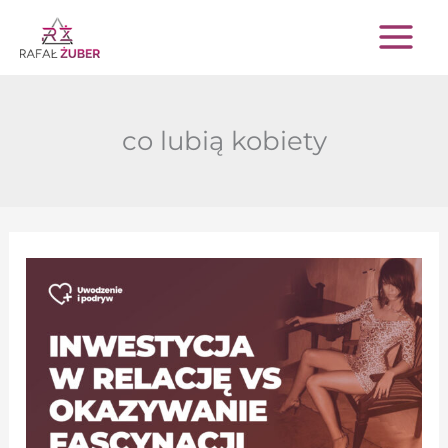
Przejdź
do
treści
co lubią kobiety
Jak
nie
przeinwestować,
a
okazać
kobiecie
fascynację?