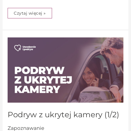
Czytaj więcej »
Podryw
z
ukrytej
kamery
(1/2)
Podryw z ukrytej kamery (1/2)
Zapoznawanie