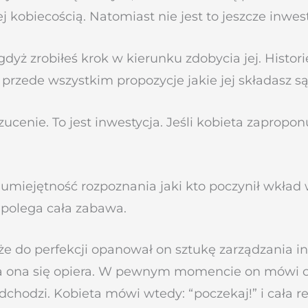
 kobiecością. Natomiast nie jest to jeszcze inwest
, gdyż zrobiłeś krok w kierunku zdobycia jej.
Histor
a przede wszystkim propozycje jakie jej składasz są
zucenie. To jest inwestycja. Jeśli kobieta zaproponu
miejętność rozpoznania jaki kto poczynił wkład w 
m polega cała zabawa.
że do perfekcji opanował on sztukę zarządzania i
ą, a ona się opiera. W pewnym momencie on mówi co
odchodzi.
Kobieta mówi wtedy: “poczekaj!” i cała re