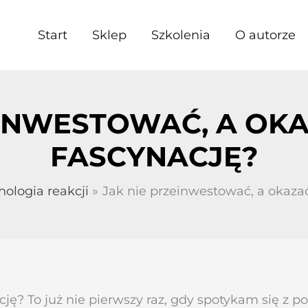
Start
Sklep
Szkolenia
O autorze
EINWESTOWAĆ, A OKA
FASCYNACJĘ?
hologia reakcji
Jak nie przeinwestować, a okazać
ację?
To już nie pierwszy raz, gdy spotykam się z