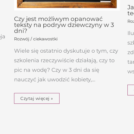
Ja
te
Czy jest możliwym opanować
Roz
teksty na podryw dziewczyny w 3
dni?
Il
oja
Rozwój / ciekawostki
sz
.
Wiele się ostatnio dyskutuje o tym, czy
zd
szkolenia rzeczywiście działają, czy to
ta
pic na wodę? Czy w 3 dni da się
ws
nauczyć jak uwodzić kobiety,…
Czytaj więcej »