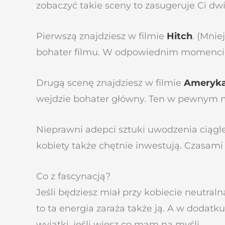
zobaczyć takie sceny to zasugeruje Ci dwie
Pierwszą znajdziesz w filmie
Hitch
. (Mnie
bohater filmu. W odpowiednim momencie r
Drugą scenę znajdziesz w filmie
Ameryka
wejdzie bohater główny. Ten w pewnym m
Nieprawni adepci sztuki uwodzenia ciągle
kobiety także chętnie inwestują. Czasami 
Co z fascynacją?
Jeśli będziesz miał przy kobiecie neutraln
to ta energia zaraża także ją. A w dodat
wyjątki, jeśli wiesz co mam na myśli…