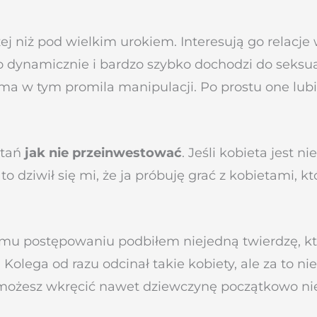
 niż pod wielkim urokiem. Interesują go relacje 
dzo dynamicznie i bardzo szybko dochodzi do seksu
ma w tym promila manipulacji. Po prostu one lubią 
ytań
jak nie przeinwestować
. Jeśli kobieta jest n
 dziwił się mi, że ja próbuję grać z kobietami, k
emu postępowaniu podbiłem niejedną twierdzę, kt
Kolega od razu odcinał takie kobiety, ale za to nie
 możesz wkręcić nawet dziewczynę początkowo nie