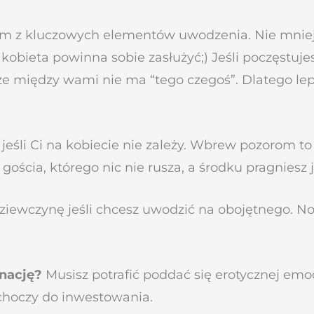
nym z kluczowych elementów uwodzenia. Nie mniej
 kobieta powinna sobie zasłużyć;) Jeśli poczęstu
że między wami nie ma “tego czegoś”. Dlatego lep
eśli Ci na kobiecie nie zależy. Wbrew pozorom to
 gościa, którego nic nie rusza, a środku pragniesz j
ziewczynę jeśli chcesz uwodzić na obojętnego. No
ynację?
Musisz potrafić poddać się erotycznej emoc
ochoczy do inwestowania.