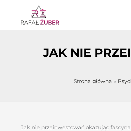
Przejdź
do
treści
JAK NIE PRZ
Strona główna
Psyc
Jak nie przeinwestować okazując fascyn