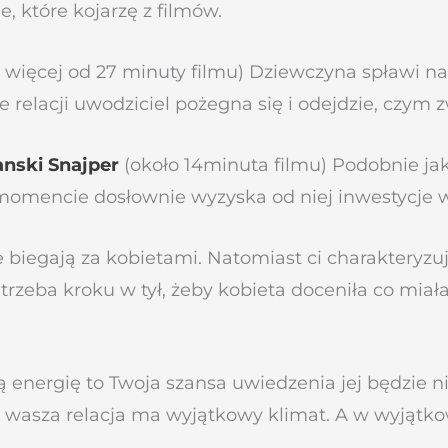
, które kojarzę z filmów.
j więcej od 27 minuty filmu) Dziewczyna spławi n
elacji uwodziciel pożegna się i odejdzie, czym z
nski Snajper
(około 14minuta filmu) Podobnie jak
omencie dosłownie wyzyska od niej inwestycje 
 biegają za kobietami. Natomiast ci charakteryzuj
trzeba kroku w tył, żeby kobieta doceniła co miał
ą energię to Twoja szansa uwiedzenia jej będzie ni
ku wasza relacja ma wyjątkowy klimat. A w wyjątko