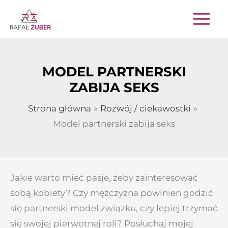
Przejdź
do
treści
MODEL PARTNERSKI
ZABIJA SEKS
Strona główna
Rozwój / ciekawostki
Model partnerski zabija seks
Jakie warto mieć pasje, żeby zainteresować
sobą kobiety? Czy mężczyzna powinien godzić
się partnerski model związku, czy lepiej trzymać
się swojej pierwotnej roli? Posłuchaj mojej