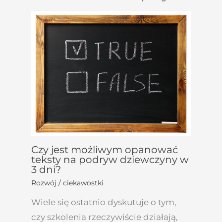
Czy jest możliwym opanować
teksty na podryw dziewczyny w
3 dni?
Rozwój / ciekawostki
Wiele się ostatnio dyskutuje o tym,
czy szkolenia rzeczywiście działają,