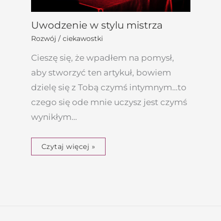
Uwodzenie w stylu mistrza
Rozwój / ciekawostki
Cieszę się, że wpadłem na pomysł,
aby stworzyć ten artykuł, bowiem
dzielę się z Tobą czymś intymnym…to
czego się ode mnie uczysz jest czymś
wynikłym…
Czytaj więcej »