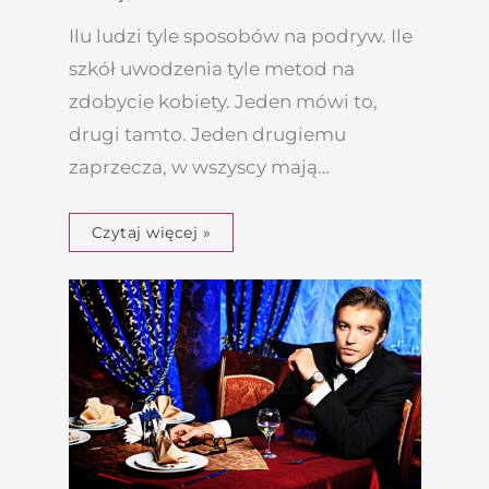
Ilu ludzi tyle sposobów na podryw. Ile
szkół uwodzenia tyle metod na
zdobycie kobiety. Jeden mówi to,
drugi tamto. Jeden drugiemu
zaprzecza, w wszyscy mają…
Czytaj więcej »