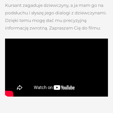
Kursant zagaduje dziewczyny, a ja mam go na
podsłuchu i słyszę jego dialogi z dziewczynami.
Dzięki temu mogę dać mu precyzyjną
informację zwrotną. Zapraszam Cię do filmu: