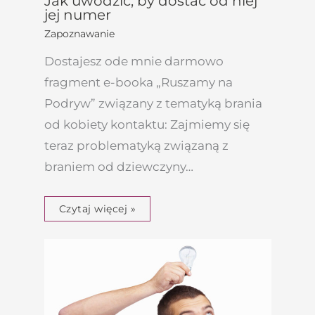
Jak uwodzić, by dostać od niej
jej numer
Zapoznawanie
Dostajesz ode mnie darmowo
fragment e-booka „Ruszamy na
Podryw” związany z tematyką brania
od kobiety kontaktu: Zajmiemy się
teraz problematyką związaną z
braniem od dziewczyny…
Czytaj więcej »