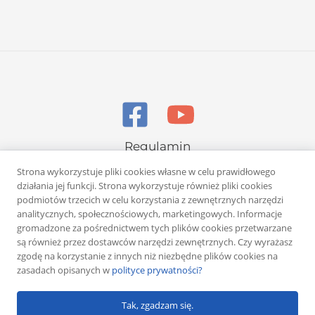
Regulamin
Polityka prywatności
Strona wykorzystuje pliki cookies własne w celu prawidłowego
działania jej funkcji. Strona wykorzystuje również pliki cookies
podmiotów trzecich w celu korzystania z zewnętrznych narzędzi
analitycznych, społecznościowych, marketingowych. Informacje
gromadzone za pośrednictwem tych plików cookies przetwarzane
są również przez dostawców narzędzi zewnętrznych. Czy wyrażasz
zgodę na korzystanie z innych niż niezbędne plików cookies na
Copyright © 2026 Rafał Żuber
zasadach opisanych w
polityce prywatności?
Powered by
Klub eMarketera
Tak, zgadzam się.