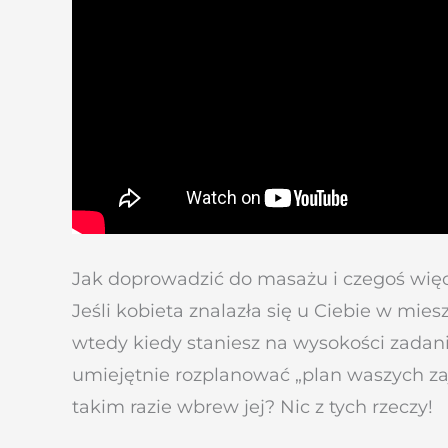
Jak doprowadzić do masażu i czegoś wię
Jeśli kobieta znalazła się u Ciebie w mie
wtedy kiedy staniesz na wysokości zadania
umiejętnie rozplanować „plan waszych zaj
takim razie wbrew jej? Nic z tych rzeczy!