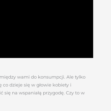
ie między wami do konsumpcji. Ale tylko
co dzieje się w głowie kobiety i
ć się na wspaniałą przygodę. Czy to w