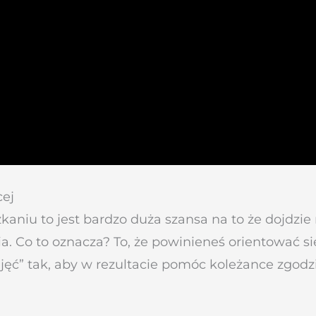
cej
szkaniu to jest bardzo duża szansa na to że dojdz
. Co to oznacza? To, że powinieneś orientować się 
ęć” tak, aby w rezultacie pomóc koleżance zgodzi