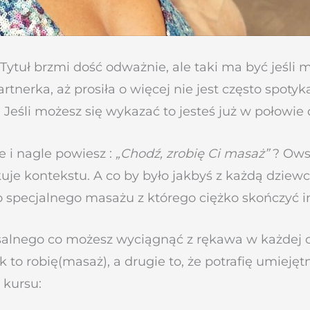
Tytuł brzmi dość odważnie, ale taki ma być jeśli
tnerka, aż prosiła o więcej nie jest często spot
eśli możesz się wykazać to jesteś już w połowie 
e i nagle powiesz :
„Chodź, zrobię Ci masaż”
? Owsz
je kontekstu. A co by było jakbyś z każdą dziewc
do specjalnego masażu z którego ciężko skończyć i
alnego co możesz wyciągnąć z rękawa w każdej chw
jak to robię(masaż), a drugie to, że potrafię umie
 kursu: