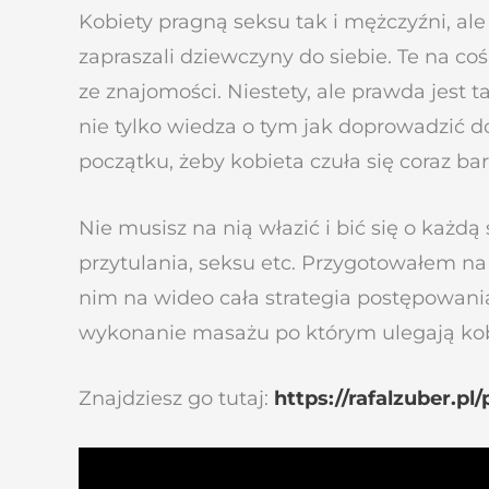
Kobiety pragną seksu tak i mężczyźni, al
zapraszali dziewczyny do siebie. Te na coś 
ze znajomości. Niestety, ale prawda jest t
nie tylko wiedza o tym jak doprowadzić d
początku, żeby kobieta czuła się coraz ba
Nie musisz na nią włazić i bić się o każd
przytulania, seksu etc. Przygotowałem na
nim na wideo cała strategia postępowani
wykonanie masażu po którym ulegają kobi
Znajdziesz go tutaj:
https://rafalzuber.p