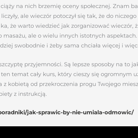
e ciąży na nich brzemię oceny społecznej. Znam ba
liczyły, ale wieczór potoczył się tak, że do niczeg
aka, że warto wiedzieć jak zorganizować wieczór, ż
o masażu, ale o wielu innych istotnych aspektach.
rdziej swobodnie i żeby sama chciała więcej i więc
ą szczyptę przyjemności. Są lepsze sposoby na to
 ten temat cały kurs, który cieszy się ogromnym 
a z kobietą od przekroczenia progu Twojego miesz
ety z instrukcją.
l/poradniki/jak-sprawic-by-nie-umiala-odmowic/