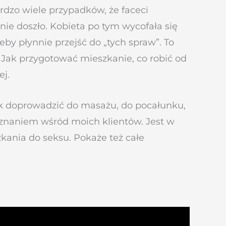
rdzo wiele przypadków, że faceci
o nie doszło. Kobieta po tym wycofała się
eby płynnie przejść do „tych spraw”. To
 Jak przygotować mieszkanie, co robić od
ej.
 jak doprowadzić do masażu, do pocałunku,
uznaniem wśród moich klientów. Jest w
kania do seksu. Pokaże też całe