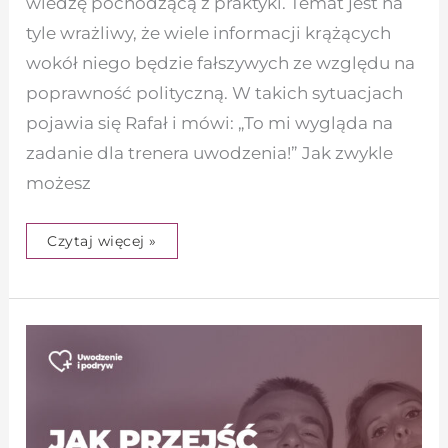
wiedzę pochodzącą z praktyki. Temat jest na
tyle wrażliwy, że wiele informacji krążących
wokół niego będzie fałszywych ze względu na
poprawność polityczną. W takich sytuacjach
pojawia się Rafał i mówi: „To mi wygląda na
zadanie dla trenera uwodzenia!” Jak zwykle
możesz
Czytaj więcej »
Jak
przejść
jej
test
w
mieszkaniu