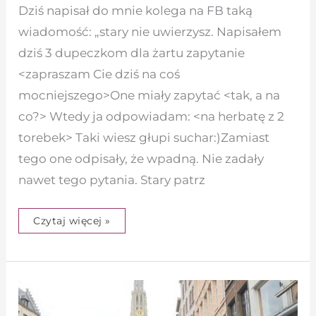
Dziś napisał do mnie kolega na FB taką
wiadomość: „stary nie uwierzysz. Napisałem
dziś 3 dupeczkom dla żartu zapytanie
<zapraszam Cie dziś na coś
mocniejszego>One miały zapytać <tak, a na
co?> Wtedy ja odpowiadam: <na herbatę z 2
torebek> Taki wiesz głupi suchar:)Zamiast
tego one odpisały, że wpadną. Nie zadały
nawet tego pytania. Stary patrz
Czytaj więcej »
Dlaczego
nie
masz
seksu