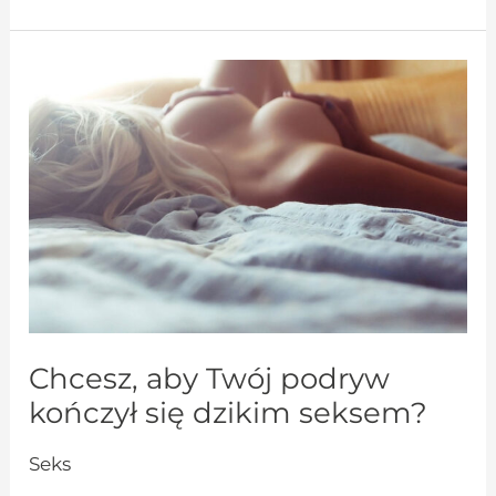
Chcesz,
aby
Twój
podryw
kończył
się
dzikim
seksem?
Chcesz, aby Twój podryw
kończył się dzikim seksem?
Seks