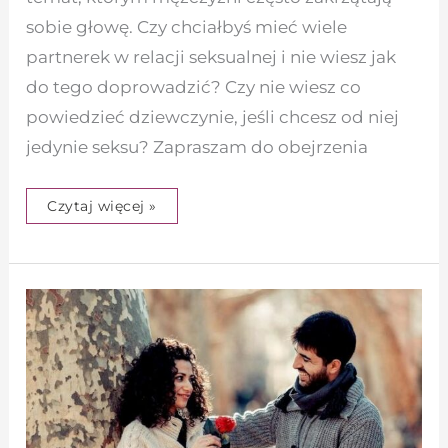
sobie głowę. Czy chciałbyś mieć wiele
partnerek w relacji seksualnej i nie wiesz jak
do tego doprowadzić? Czy nie wiesz co
powiedzieć dziewczynie, jeśli chcesz od niej
jedynie seksu? Zapraszam do obejrzenia
Czytaj więcej »
Ile
randek
potrzebujesz
do
seksu