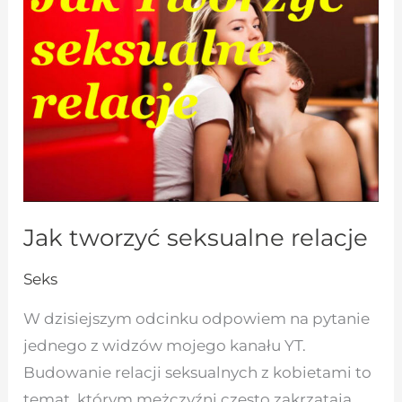
relacje
Jak tworzyć seksualne relacje
Seks
W dzisiejszym odcinku odpowiem na pytanie
jednego z widzów mojego kanału YT.
Budowanie relacji seksualnych z kobietami to
temat, którym mężczyźni często zakrzątają