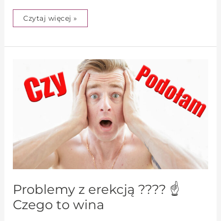
Czytaj więcej »
Problemy
z
erekcją
????
☝️
Czego
to
wina
Problemy z erekcją ???? ☝️
Czego to wina