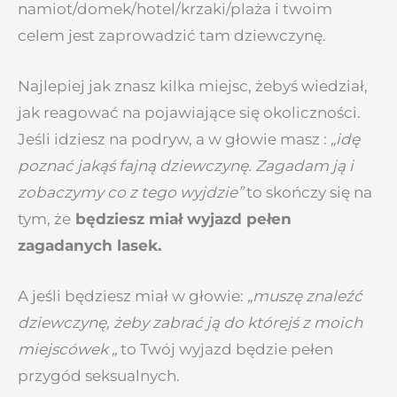
namiot/domek/hotel/krzaki/plaża i twoim
celem jest zaprowadzić tam dziewczynę.
Najlepiej jak znasz kilka miejsc, żebyś wiedział,
jak reagować na pojawiające się okoliczności.
Jeśli idziesz na podryw, a w głowie masz :
„idę
poznać jakąś fajną dziewczynę.
Zagadam ją i
zobaczymy co z tego wyjdzie”
to skończy się na
tym, że
będziesz miał wyjazd pełen
zagadanych lasek.
A jeśli będziesz miał w głowie:
„muszę znaleźć
dziewczynę, żeby zabrać ją do którejś z moich
miejscówek „
to Twój wyjazd będzie pełen
przygód seksualnych.