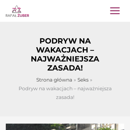
Przejdź
do
treści
PODRYW NA
WAKACJACH –
NAJWAŻNIEJSZA
ZASADA!
Strona główna
Seks
Podryw na wakacjach – najważniejsza
zasada!