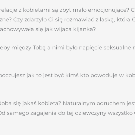
elacje z kobietami są zbyt mało emocjonujące? Cz
ne? Czy zdarzyło Ci się rozmawiać z laską, która 
achowywała się jak wijąca kijanka?
żeby między Tobą a nimi było napięcie seksualne r
 poczujesz jak to jest być kimś kto powoduje w ko
doba się jakaś kobieta? Naturalnym odruchem jest 
? Od samego zagajenia do tej dziewczyny wszystko C