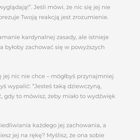
ądają!”. Jeśli mówi, że nic się jej nie
rezuje Twoją reakcją jest zrozumienie.
amanie kardynalnej zasady, ale istnieje
żna byłoby zachować się w powyższych
ę jej nic nie chce – mógłbyś przynajmniej
ś wypalić: “Jesteś taką dziewczyną,
ć, gdy to mówisz, żeby miało to wydźwięk
wiedliwiania każdego jej zachowania, a
esz jej na rękę? Myślisz, że ona sobie