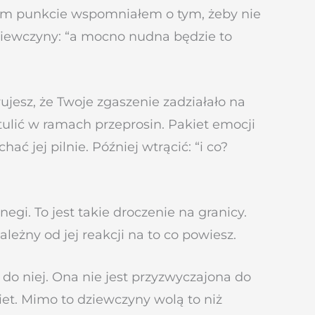
szym punkcie wspomniałem o tym, żeby nie
dziewczyny: “a mocno nudna będzie to
ujesz, że Twoje zgaszenie zadziałało na
tulić w ramach przeprosin. Pakiet emocji
ć jej pilnie. Później wtrącić: “i co?
egi. To jest takie droczenie na granicy.
leżny od jej reakcji na to co powiesz.
o niej. Ona nie jest przyzwyczajona do
t. Mimo to dziewczyny wolą to niż