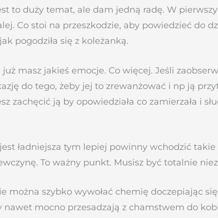
jest to duży temat, ale dam jedną radę. W pierw
alej. Co stoi na przeszkodzie, aby powiedzieć do 
 jak pogodziła się z koleżanką.
 już masz jakieś emocje. Co więcej. Jeśli zaobserw
zję do tego, żeby jej to zrewanżować i np ją przy
zachęcić ją by opowiedziała co zamierzała i słucha
est ładniejsza tym lepiej powinny wchodzić takie n
ewczynę. To ważny punkt. Musisz być totalnie nieza
ie można szybko wywołać chemię doczepiając się d
zy nawet mocno przesadzają z chamstwem do kobie