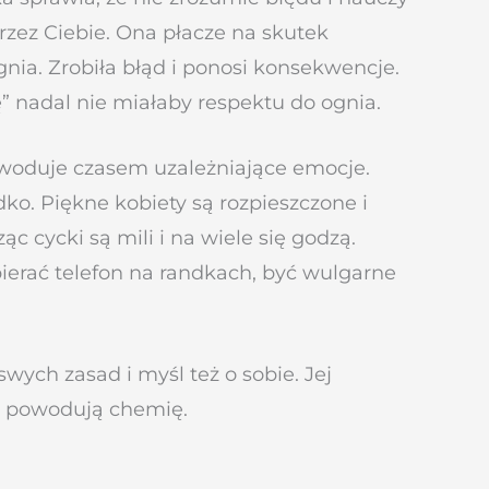
przez Ciebie. Ona płacze na skutek
gnia. Zrobiła błąd i ponosi konsekwencje.
ę” nadal nie miałaby respektu do ognia.
owoduje czasem uzależniające emocje.
adko. Piękne kobiety są rozpieszczone i
c cycki są mili i na wiele się godzą.
ierać telefon na randkach, być wulgarne
ych zasad i myśl też o sobie. Jej
e powodują chemię.