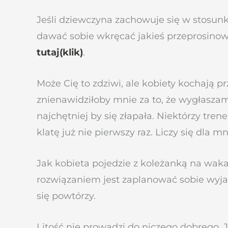
Jeśli dziewczyna zachowuje się w stosunku
dawać sobie wkręcać jakieś przeprosinowe
tutaj(klik)
.
Może Cię to zdziwi, ale kobiety kochają p
znienawidziłoby mnie za to, że wygłaszam 
najchętniej by się złapała. Niektórzy tre
klatę już nie pierwszy raz. Liczy się dla m
Jak kobieta pojedzie z koleżanką na wakac
rozwiązaniem jest zaplanować sobie wyjazd
się powtórzy.
Litość nie prowadzi do niczego dobrego. J