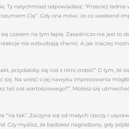
 Ty natychmiast odpowiadasz: “Przecież ładnie wygl
ń, rozumiem Cię”. Gdy ona mówi, że co weekend imp
się czasem na tym łapię. Zasadniczo nie jest to zł
 reakcje nie wzbudzają chemii. A jak inaczej mo
t, przydałoby się coś z nimi zrobić!” O tym, że si
ć się. Na wieść o jej nawyku imprezowania mógłby
bisz też coś wartościowego?”. Możesz się uśmiecha
e “na tak”. Zaczyna się od małych rzeczy i uspra
ł. Czy myślisz, że będziesz nagrodzony, gdy pójdzi