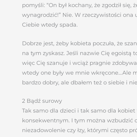
pomyśli: “On był kochany, że zgodził się
wynagrodzić!” Nie. W rzeczywistości ona u
Ciebie wtedy spada.
Dobrze jest, żeby kobieta poczuła, że szanu
na tym zyskasz. Jeśli nazwie Cię egoist
więc Cię szanuje i wciąż pragnie zdobywać 
wtedy one były we mnie wkręcone…Ale mi
bardzo dobry, ale dbałem też o siebie i n
2 Bądź surowy
Tak samo dla dzieci i tak samo dla kobie
konsekwentnym. I tym można wzbudzić ch
niezadowolenie czy łzy, którymi często p