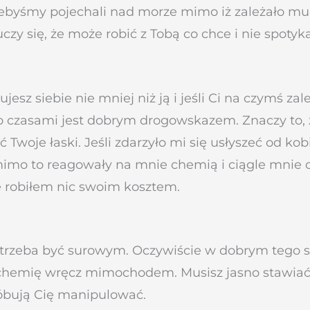
, żebyśmy pojechali nad morze mimo iż zależało m
czy się, że może robić z Tobą co chce i nie spotyk
jesz siebie nie mniej niż ją i jeśli Ci na czymś za
ą to czasami jest dobrym drogowskazem. Znaczy to
Twoje łaski. Jeśli zdarzyło mi się usłyszeć od kob
mo to reagowały na mnie chemią i ciągle mnie ch
ie robiłem nic swoim kosztem.
t trzeba być surowym. Oczywiście w dobrym tego s
emię wręcz mimochodem. Musisz jasno stawiać k
róbują Cię manipulować.