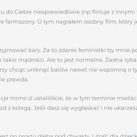
 do Ciebie niesprawiedliwie (np flirtuje z innymi
 farmazony. O tym nagrałem osobny film, który je
rzyjmować kary. Za to zdanie feministki by mnie po
takie mądrości. Ale to jest normalne. Żadna ryba
nerzy chcąc uniknąć batów nawet nie wspomną o tym
nie prawda.
je mimo iż ustaliliście, że w tym terminie mieliś
 z kolegą. Jeśli dasz się wygłaskać i nie ukarzesz
est po prostu glebą pod chwasty. Litość dla dziec