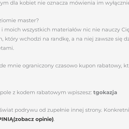
rym dla kobiet nie oznacza mówienia im wyłącznie
ziomie master?
 i moich wszystkich materiałów nic nie nauczy Cię 
m, który wchodzi na randkę, a na niej zawsze się d
etami.
ode mnie ograniczony czasowo kupon rabatowy, kt
pole z kodem rabatowym wpiszesz:
tgokazja
a świat podrywu od zupełnie innej strony. Konkretn
INIĄ(zobacz opinie)
.