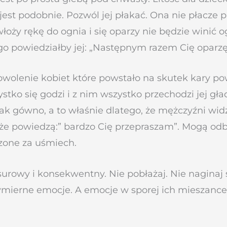
jest podobnie. Pozwól jej płakać. Ona nie płacze 
łoży rękę do ognia i się oparzy nie będzie winić o
 tego powiedziałby jej: „Następnym razem Cię oparz
owolenie kobiet które powstało na skutek kary p
ystko się godzi i z nim wszystko przechodzi jej gł
ak gówno, a to właśnie dlatego, że mężczyźni widzą
 że powiedzą:” bardzo Cię przepraszam”. Mogą odb
zone za uśmiech.
owy i konsekwentny. Nie pobłażaj. Nie naginaj sw
wymierne emocje. A emocje w sporej ich mieszanc