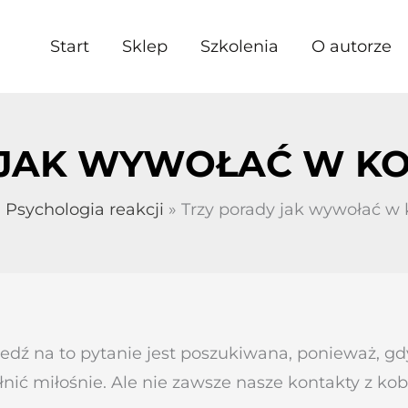
Start
Sklep
Szkolenia
O autorze
JAK WYWOŁAĆ W KO
Psychologia reakcji
Trzy porady jak wywołać w
 na to pytanie jest poszukiwana, ponieważ, gdy p
łnić miłośnie. Ale nie zawsze nasze kontakty z kob