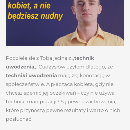
Podzielę się z Tobą jedną z „
technik
uwodzenia
„. Cudzysłów użyłem dlatego, że
techniki uwodzenia
mają złą konotację w
społeczeństwie. A płacząca kobieta, gdy nie
chcesz spełnić jej oczekiwań – czy nie używa
techniki manipulacji? Są pewne zachowania,
które przynoszą pewne rezultaty i warto o nich
posłuchać.