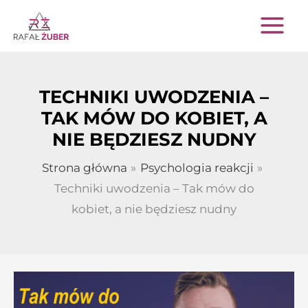
Przejdź
do
treści
TECHNIKI UWODZENIA –
TAK MÓW DO KOBIET, A
NIE BĘDZIESZ NUDNY
Strona główna
Psychologia reakcji
Techniki uwodzenia – Tak mów do
kobiet, a nie będziesz nudny