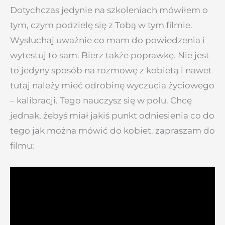
Dotychczas jedynie na szkoleniach mówiłem o
tym, czym podzielę się z Tobą w tym filmie.
Wysłuchaj uważnie co mam do powiedzenia i
wytestuj to sam. Bierz także poprawkę. Nie jest
to jedyny sposób na rozmowę z kobietą i nawet
tutaj należy mieć odrobinę wyczucia życiowego
– kalibracji. Tego nauczysz się w polu. Chcę
jednak, żebyś miał jakiś punkt odniesienia co do
tego jak można mówić do kobiet. zapraszam do
filmu: