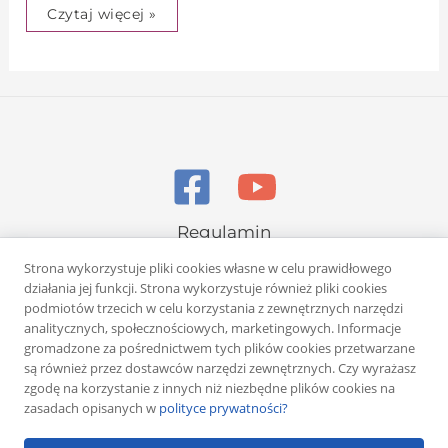
Czytaj więcej »
Regulamin
Polityka prywatności
Strona wykorzystuje pliki cookies własne w celu prawidłowego
działania jej funkcji. Strona wykorzystuje również pliki cookies
podmiotów trzecich w celu korzystania z zewnętrznych narzędzi
analitycznych, społecznościowych, marketingowych. Informacje
gromadzone za pośrednictwem tych plików cookies przetwarzane
są również przez dostawców narzędzi zewnętrznych. Czy wyrażasz
zgodę na korzystanie z innych niż niezbędne plików cookies na
Copyright © 2026 Rafał Żuber
zasadach opisanych w
polityce prywatności?
Powered by
Klub eMarketera