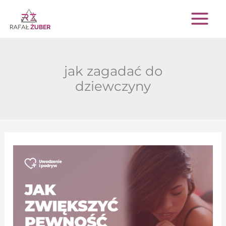
Przejdź
do
treści
jak zagadać do
dziewczyny
Jak
zwiększyć
pewność
siebie