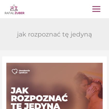
Przejdź
do
treści
jak rozpoznać tę jedyną
Idealny
związek
–
Jak
rozpoznać
tę
jedyną?