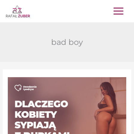
Przejdź
do
treści
bad boy
Dlaczego
kobiety
sypiają
z
dupkami