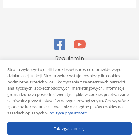
Regulamin
Polityka prywatności
Strona wykorzystuje pliki cookies własne w celu prawidłowego
działania jej funkcji. Strona wykorzystuje również pliki cookies
podmiotów trzecich w celu korzystania z zewnętrznych narzędzi
analitycznych, społecznościowych, marketingowych. Informacje
gromadzone za pośrednictwem tych plików cookies przetwarzane
są również przez dostawców narzędzi zewnętrznych. Czy wyrażasz
zgodę na korzystanie z innych niż niezbędne plików cookies na
Copyright © 2026 Rafał Żuber
zasadach opisanych w
polityce prywatności?
Powered by
Klub eMarketera
Tak, zgadzam się.