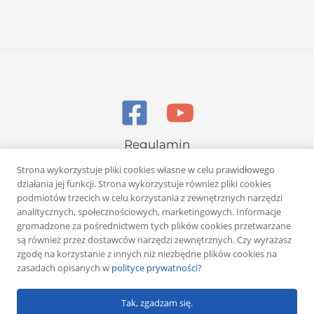
Regulamin
Polityka prywatności
Strona wykorzystuje pliki cookies własne w celu prawidłowego
działania jej funkcji. Strona wykorzystuje również pliki cookies
podmiotów trzecich w celu korzystania z zewnętrznych narzędzi
analitycznych, społecznościowych, marketingowych. Informacje
gromadzone za pośrednictwem tych plików cookies przetwarzane
są również przez dostawców narzędzi zewnętrznych. Czy wyrażasz
zgodę na korzystanie z innych niż niezbędne plików cookies na
Copyright © 2026 Rafał Żuber
zasadach opisanych w
polityce prywatności?
Powered by
Klub eMarketera
Tak, zgadzam się.