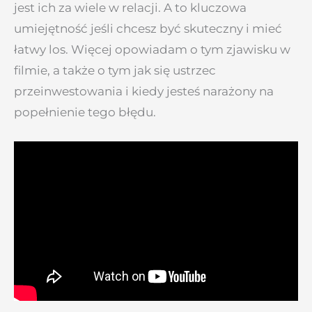
jest ich za wiele w relacji. A to kluczowa
umiejętność jeśli chcesz być skuteczny i mieć
łatwy los. Więcej opowiadam o tym zjawisku w
filmie, a także o tym jak się ustrzec
przeinwestowania i kiedy jesteś narażony na
popełnienie tego błędu.