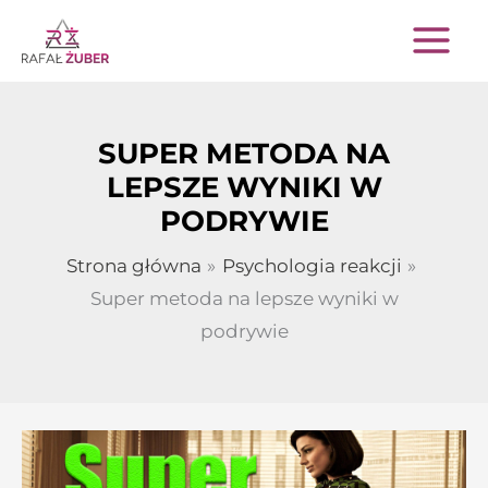
Przejdź
do
treści
SUPER METODA NA
LEPSZE WYNIKI W
PODRYWIE
Strona główna
Psychologia reakcji
Super metoda na lepsze wyniki w
podrywie