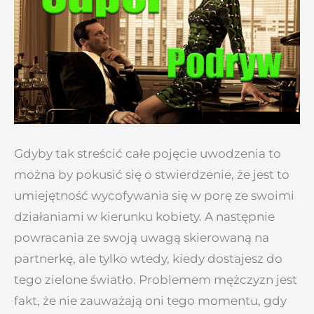
Gdyby tak streścić całe pojęcie uwodzenia to
można by pokusić się o stwierdzenie, że jest to
umiejętność wycofywania się w porę ze swoimi
działaniami w kierunku kobiety. A następnie
powracania ze swoją uwagą skierowaną na
partnerkę, ale tylko wtedy, kiedy dostajesz do
tego zielone światło. Problemem mężczyzn jest
fakt, że nie zauważają oni tego momentu, gdy