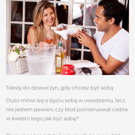
Teksty do dziewczyn, gdy chcesz być sobą
Dużo mówi się o byciu sobą w uwodzeniu, lecz
nie jestem pewien, czy ktoś poinstruował ciebie
w kwestii tego jak być sobą?