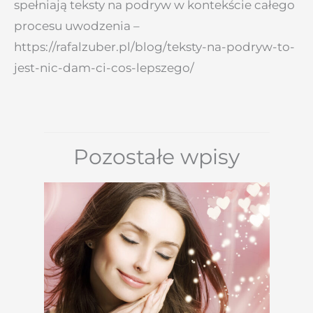
spełniają teksty na podryw w kontekście całego
procesu uwodzenia –
https://rafalzuber.pl/blog/teksty-na-podryw-to-
jest-nic-dam-ci-cos-lepszego/
Pozostałe wpisy