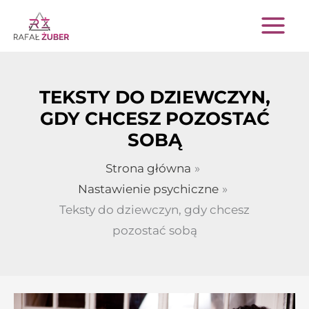
Przejdź
do
treści
TEKSTY DO DZIEWCZYN,
GDY CHCESZ POZOSTAĆ
SOBĄ
Strona główna
Nastawienie psychiczne
Teksty do dziewczyn, gdy chcesz
pozostać sobą