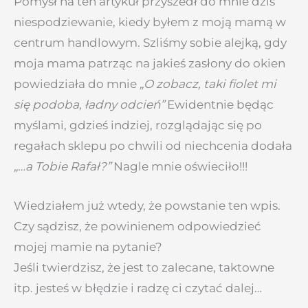
Pomysł na ten artykuł przyszedł do mnie dziś
niespodziewanie, kiedy byłem z moją mamą w
centrum handlowym. Szliśmy sobie alejką, gdy
moja mama patrząc na jakieś zasłony do okien
powiedziała do mnie
„O zobacz, taki fiolet mi
się podoba, ładny odcień”
Ewidentnie będąc
myślami, gdzieś indziej, rozglądając się po
regałach sklepu po chwili od niechcenia dodała
„…a Tobie Rafał?”
Nagle mnie oświeciło!!!
Wiedziałem już wtedy, że powstanie ten wpis.
Czy sądzisz, że powinienem odpowiedzieć
mojej mamie na pytanie?
Jeśli twierdzisz, że jest to zalecane, taktowne
itp. jesteś w błędzie i radzę ci czytać dalej…