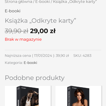
Strona główna
/
E-booki
/ Książka „Odkryte karty”
E-booki
Książka „Odkryte karty”
39,90
zł
29,00
zł
Brak w magazynie
Najniższa cena (
17/01/2024
):
39,90
zł
SKU:
4283
Kategoria:
E-booki
Podobne produkty