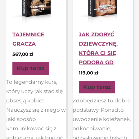
TAJEMNICE
JAK ZDOBYĆ
GRACZA
DZIEWCZYNĘ,
KTÓRA CI SIĘ
567,00
zł
PODOBA GD
Kup teraz
119,00
zł
To legendarny kurs,
Kup teraz
który uczy jak stać się
obsesją kobiet.
Zdobędziesz tu dobre
Nauczysz się z niego w
podstawy. Ponadto
jaki sposób
uwodzenie koleżanek,
komunikować się z
odkochiwanie,
kobietami, jak budzić
odzyskiwanie byłych,