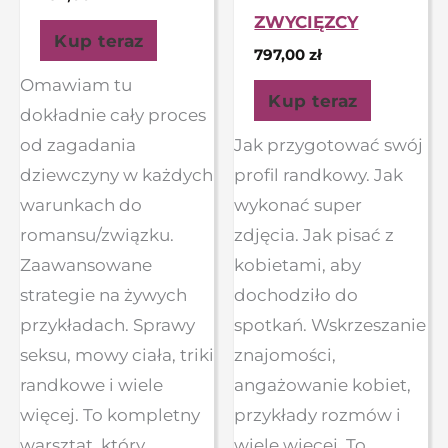
ZWYCIĘZCY
Kup teraz
797,00
zł
Omawiam tu
Kup teraz
dokładnie cały proces
od zagadania
Jak przygotować swój
dziewczyny w każdych
profil randkowy. Jak
warunkach do
wykonać super
romansu/związku.
zdjęcia. Jak pisać z
Zaawansowane
kobietami, aby
strategie na żywych
dochodziło do
przykładach. Sprawy
spotkań. Wskrzeszanie
seksu, mowy ciała, triki
znajomości,
randkowe i wiele
angażowanie kobiet,
więcej. To kompletny
przykłady rozmów i
warsztat, który
wiele więcej. To