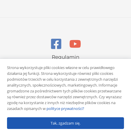
Regulamin
Polityka prywatności
Strona wykorzystuje pliki cookies własne w celu prawidłowego
działania jej funkcji. Strona wykorzystuje również pliki cookies
podmiotów trzecich w celu korzystania z zewnętrznych narzędzi
analitycznych, społecznościowych, marketingowych. Informacje
gromadzone za pośrednictwem tych plików cookies przetwarzane
są również przez dostawców narzędzi zewnętrznych. Czy wyrażasz
zgodę na korzystanie z innych niż niezbędne plików cookies na
Copyright © 2026 Rafał Żuber
zasadach opisanych w
polityce prywatności?
Powered by
Klub eMarketera
Tak, zgadzam się.