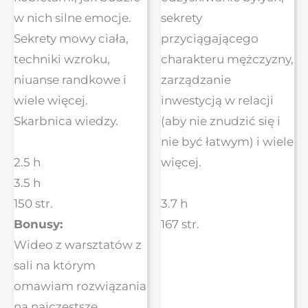
w nich silne emocje.
sekrety
Sekrety mowy ciała,
przyciągającego
techniki wzroku,
charakteru mężczyzny,
niuanse randkowe i
zarządzanie
wiele więcej.
inwestycją w relacji
Skarbnica wiedzy.
(aby nie znudzić się i
nie być łatwym) i wiele
2.5 h
więcej.
3.5 h
150 str.
3.7 h
Bonusy:
167 str.
Wideo z warsztatów z
sali na którym
omawiam rozwiązania
na najczęstsze