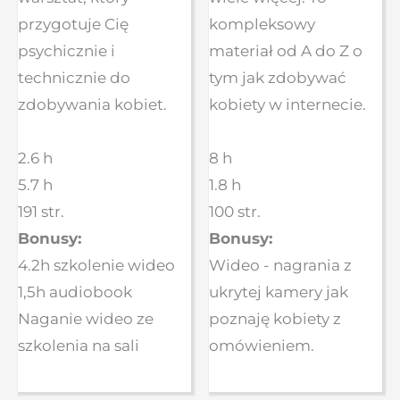
przygotuje Cię
kompleksowy
psychicznie i
materiał od A do Z o
technicznie do
tym jak zdobywać
zdobywania kobiet.
kobiety w internecie.
2.6 h
8 h
5.7 h
1.8 h
191 str.
100 str.
Bonusy:
Bonusy:
4.2h szkolenie wideo
Wideo - nagrania z
1,5h audiobook
ukrytej kamery jak
Naganie wideo ze
poznaję kobiety z
szkolenia na sali
omówieniem.