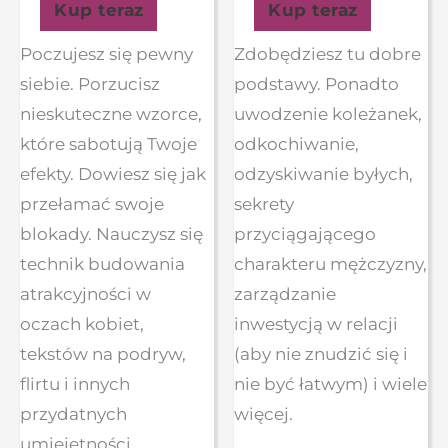
Kup teraz
Kup teraz
Poczujesz się pewny
Zdobędziesz tu dobre
siebie. Porzucisz
podstawy. Ponadto
nieskuteczne wzorce,
uwodzenie koleżanek,
które sabotują Twoje
odkochiwanie,
efekty. Dowiesz się jak
odzyskiwanie byłych,
przełamać swoje
sekrety
blokady. Nauczysz się
przyciągającego
technik budowania
charakteru mężczyzny,
atrakcyjności w
zarządzanie
oczach kobiet,
inwestycją w relacji
tekstów na podryw,
(aby nie znudzić się i
flirtu i innych
nie być łatwym) i wiele
przydatnych
więcej.
umiejętności.