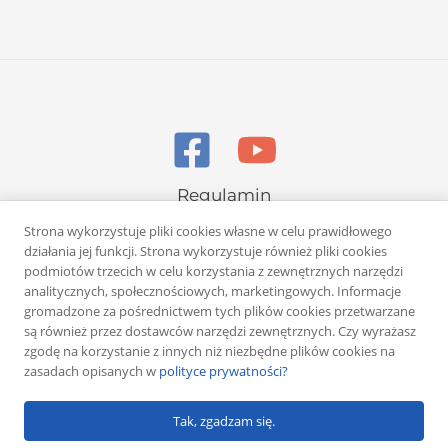
Regulamin
Polityka prywatności
Strona wykorzystuje pliki cookies własne w celu prawidłowego
działania jej funkcji. Strona wykorzystuje również pliki cookies
podmiotów trzecich w celu korzystania z zewnętrznych narzędzi
analitycznych, społecznościowych, marketingowych. Informacje
gromadzone za pośrednictwem tych plików cookies przetwarzane
są również przez dostawców narzędzi zewnętrznych. Czy wyrażasz
zgodę na korzystanie z innych niż niezbędne plików cookies na
Copyright © 2026 Rafał Żuber
zasadach opisanych w
polityce prywatności?
Powered by
Klub eMarketera
Tak, zgadzam się.