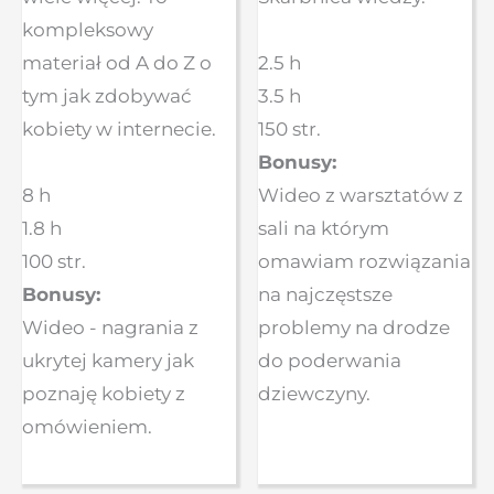
kompleksowy
2.5 h
materiał od A do Z o
3.5 h
tym jak zdobywać
150 str.
kobiety w internecie.
Bonusy:
8 h
Wideo z warsztatów z
1.8 h
sali na którym
100 str.
omawiam rozwiązania
Bonusy:
na najczęstsze
Wideo - nagrania z
problemy na drodze
ukrytej kamery jak
do poderwania
poznaję kobiety z
dziewczyny.
omówieniem.