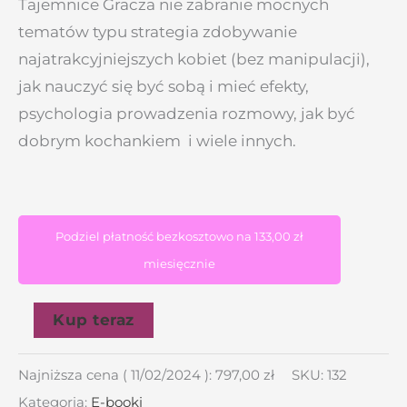
Tajemnice Gracza nie zabranie mocnych
tematów typu strategia zdobywanie
najatrakcyjniejszych kobiet (bez manipulacji),
jak nauczyć się być sobą i mieć efekty,
psychologia prowadzenia rozmowy, jak być
dobrym kochankiem i wiele innych.
Podziel płatność bezkosztowo na
133,00
zł
miesięcznie
Kup teraz
Najniższa cena (
11/02/2024
):
797,00
zł
SKU:
132
Kategoria:
E-booki