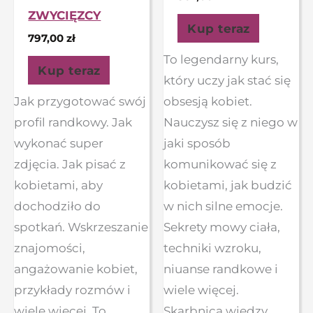
ZWYCIĘZCY
Kup teraz
797,00
zł
To legendarny kurs,
Kup teraz
który uczy jak stać się
Jak przygotować swój
obsesją kobiet.
profil randkowy. Jak
Nauczysz się z niego w
wykonać super
jaki sposób
zdjęcia. Jak pisać z
komunikować się z
kobietami, aby
kobietami, jak budzić
dochodziło do
w nich silne emocje.
spotkań. Wskrzeszanie
Sekrety mowy ciała,
znajomości,
techniki wzroku,
angażowanie kobiet,
niuanse randkowe i
przykłady rozmów i
wiele więcej.
wiele więcej. To
Skarbnica wiedzy.