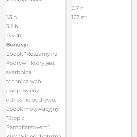
3.7 h
1.3 h
167 str.
3.2 h
133 str.
Bonusy:
Ebook “Ruszamy na
Podryw”, który jest
skarbnicą
technicznych
podpowiedzi
odnośnie podrywu.
Ebook motywacyjny
“Stop z
Pantoflarstwem”.
Kurs Wideo “Potężna