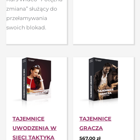
zmiana” służący do
przełamywania
swoich blokad.
TAJEMNICE
TAJEMNICE
UWODZENIA W
GRACZA
SIECI TAKTYKA
567,00
zł