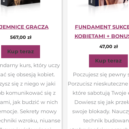
JEMNICE GRACZA
FUNDAMENT SUKCE
KOBIETAMI + BONU
567,00
zł
47,00
zł
Kup teraz
Kup teraz
ndarny kurs, który uczy
tać się obsesją kobiet.
Poczujesz się pewny s
ysz się z niego w jaki
Porzucisz nieskuteczne
ób komunikować się z
które sabotują Twoje e
ami, jak budzić w nich
Dowiesz się jak prze
 emocje. Sekrety mowy
swoje blokady. Nauczy
techniki wzroku, niuanse
technik budowan