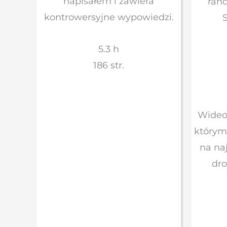
napisałem i zawiera
rand
kontrowersyjne wypowiedzi.
5.3 h
186 str.
Wideo 
którym
na na
dr