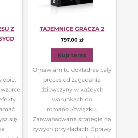
SU Z
TAJEMNICE GRACZA 2
SYGD
797,00
zł
Kup teraz
Omawiam tu dokładnie cały
iebie.
proces od zagadania
 wzorce,
dziewczyny w każdych
fekty.
warunkach do
łamać
romansu/związku.
sz się
Zaawansowane strategie na
ia
żywych przykładach. Sprawy