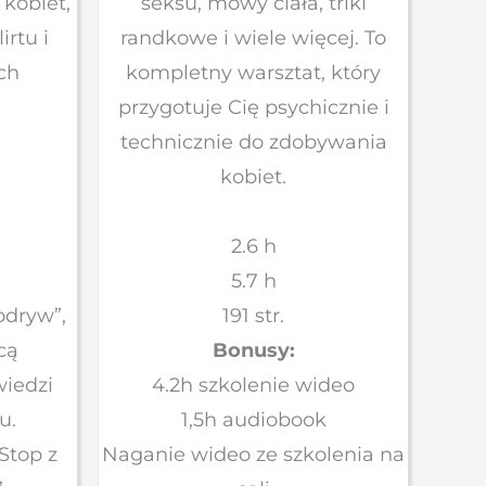
 kobiet,
seksu, mowy ciała, triki
irtu i
randkowe i wiele więcej. To
ch
kompletny warsztat, który
przygotuje Cię psychicznie i
technicznie do zdobywania
kobiet.
2.6 h
5.7 h
dryw”,
191 str.
cą
Bonusy:
iedzi
4.2h szkolenie wideo
u.
1,5h audiobook
Stop z
Naganie wideo ze szkolenia na