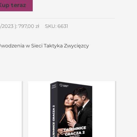
Kup teraz
/2023
):
797,00
zł
SKU:
6631
wodzenia w Sieci Taktyka Zwycięzcy