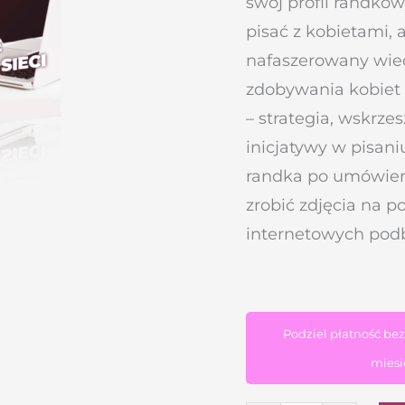
swój profil randkow
pisać z kobietami, 
nafaszerowany wied
zdobywania kobiet 
– strategia, wskrz
inicjatywy w pisan
randka po umówieni
zrobić zdjęcia na p
internetowych pod
Podziel płatność be
miesi