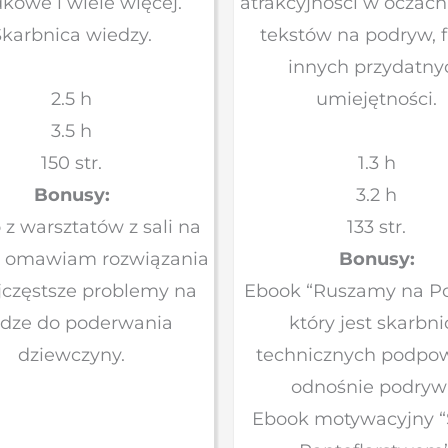
kowe i wiele więcej.
atrakcyjności w oczach
Skarbnica wiedzy.
tekstów na podryw, fl
innych przydatny
2.5 h
umiejętności.
3.5 h
150 str.
1.3 h
Bonusy:
3.2 h
z warsztatów z sali na
133 str.
 omawiam rozwiązania
Bonusy:
jczęstsze problemy na
Ebook “Ruszamy na Po
odze do poderwania
który jest skarbni
dziewczyny.
technicznych podpow
odnośnie podryw
Ebook motywacyjny “