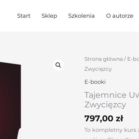
Start
Sklep
Szkolenia
O autorze
ilość
Strona główna
/
E-b
Tajemnice
Zwycięzcy
Uwodzenia
E-booki
w
Tajemnice Uw
Sieci
Zwycięzcy
Taktyka
797,00
zł
Zwycięzcy
To kompletny kurs 