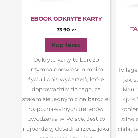
EBOOK ODKRYTE KARTY
TA
33,90
zł
Kup teraz
Odkryte karty to bardzo
intymna opowieść o moim
To lege
życiu i opis wydarzeń, które
jak s
doprowadziły do tego, że
Naucz
stałem się jednym z najbardziej
spos
rozpoznawalnych trenerów
kobiet
uwodzenia w Polsce. Jest to
silne
najbardziej dosadna rzecz, jaką
ciała, 