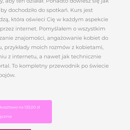
y, aby ten działał. Ponadto dowiesz się jak
aby dochodziło do spotkań. Kurs jest
zą, która oświeci Cię w każdym aspekcie
przez internet. Pomyślałem o wszystkim
eszanie znajomości, angażowanie kobiet do
iu, przykłady moich rozmów z kobietami,
u z internetu, a nawet jak technicznie
ortal. To kompletny przewodnik po świecie
bojów.
zkosztowo na
133,00
zł
ęcznie