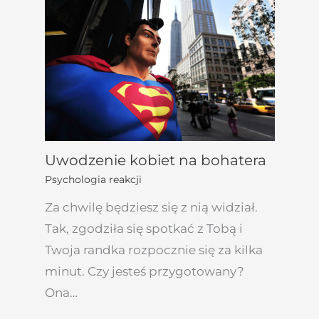
Uwodzenie kobiet na bohatera
Psychologia reakcji
Za chwilę będziesz się z nią widział.
Tak, zgodziła się spotkać z Tobą i
Twoja randka rozpocznie się za kilka
minut. Czy jesteś przygotowany?
Ona…