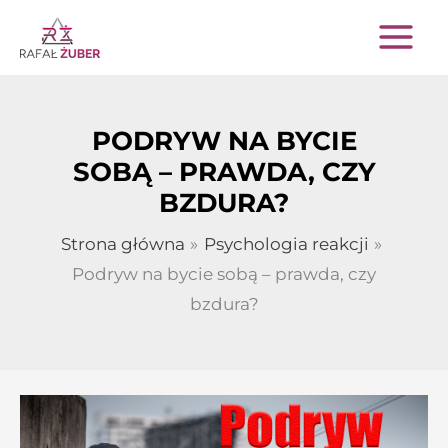
Przejdź
do
treści
PODRYW NA BYCIE
SOBĄ – PRAWDA, CZY
BZDURA?
Strona główna
Psychologia reakcji
Podryw na bycie sobą – prawda, czy
bzdura?