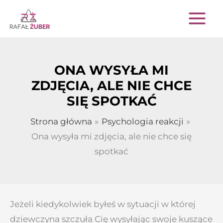
Przejdź
do
treści
ONA WYSYŁA MI
ZDJĘCIA, ALE NIE CHCE
SIĘ SPOTKAĆ
Strona główna
Psychologia reakcji
Ona wysyła mi zdjęcia, ale nie chce się
spotkać
Jeżeli kiedykolwiek byłeś w sytuacji w której
dziewczyna szczuła Cię wysyłając swoje kuszące