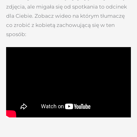
zdjęcia, ale migała się od spotkania to odcinek
dla Ciebie. Zobacz wideo na którym tłumaczę
co zrobić z kobietą zachowującą się w ten
sposób: