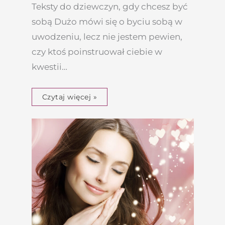
Teksty do dziewczyn, gdy chcesz być
sobą Dużo mówi się o byciu sobą w
uwodzeniu, lecz nie jestem pewien,
czy ktoś poinstruował ciebie w
kwestii…
Czytaj więcej »