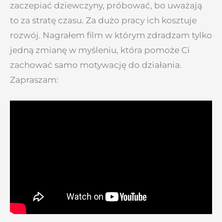
zaczepiać dziewczyny, próbować, bo uważają
to za stratę czasu. Za dużo pracy ich kosztuje
rozwój. Nagrałem film w którym zdradzam tylko
jedną zmianę w myśleniu, która pomoże Ci
zachować samo motywację do działania.
Zapraszam: