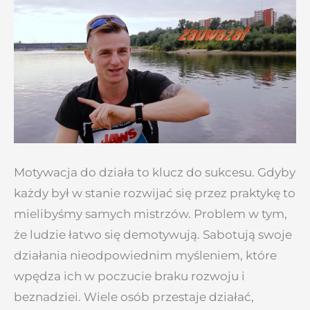
Motywacja do działa to klucz do sukcesu. Gdyby
każdy był w stanie rozwijać się przez praktykę to
mielibyśmy samych mistrzów. Problem w tym,
że ludzie łatwo się demotywują. Sabotują swoje
działania nieodpowiednim myśleniem, które
wpędza ich w poczucie braku rozwoju i
beznadziei. Wiele osób przestaje działać,