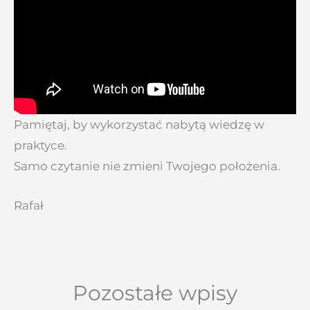
Pamiętaj, by wykorzystać nabytą wiedzę w
praktyce.
Samo czytanie nie zmieni Twojego położenia.
Rafał
Pozostałe wpisy