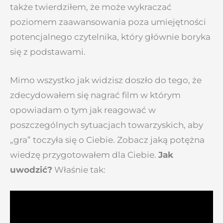
także twierdziłem, że może wykraczać
poziomem zaawansowania poza umiejętności
potencjalnego czytelnika, który głównie boryka
się z podstawami.
Mimo wszystko jak widzisz doszło do tego, że
zdecydowałem się nagrać film w którym
opowiadam o tym jak reagować w
poszczególnych sytuacjach towarzyskich, aby
„gra” toczyła się o Ciebie. Zobacz jaką potężna
wiedzę przygotowałem dla Ciebie.
Jak
uwodzić?
Właśnie tak: