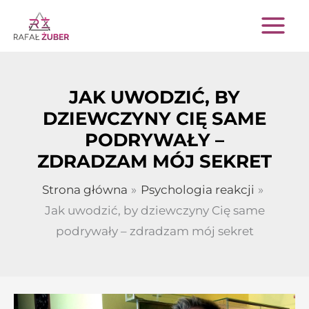
Przejdź
do
treści
JAK UWODZIĆ, BY
DZIEWCZYNY CIĘ SAME
PODRYWAŁY –
ZDRADZAM MÓJ SEKRET
Strona główna
Psychologia reakcji
Jak uwodzić, by dziewczyny Cię same
podrywały – zdradzam mój sekret