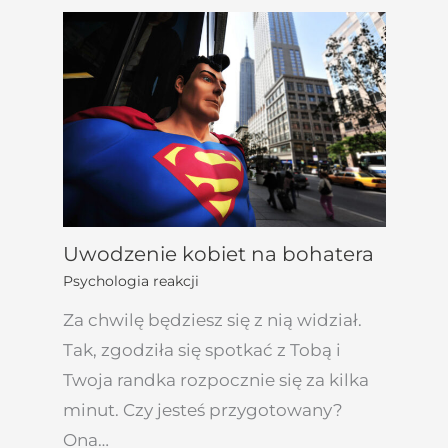
Uwodzenie kobiet na bohatera
Psychologia reakcji
Za chwilę będziesz się z nią widział.
Tak, zgodziła się spotkać z Tobą i
Twoja randka rozpocznie się za kilka
minut. Czy jesteś przygotowany?
Ona…