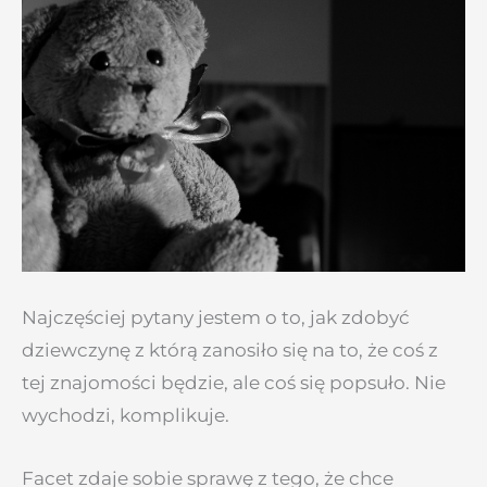
Najczęściej pytany jestem o to, jak zdobyć
dziewczynę z którą zanosiło się na to, że coś z
tej znajomości będzie, ale coś się popsuło. Nie
wychodzi, komplikuje.
Facet zdaje sobie sprawę z tego, że chce