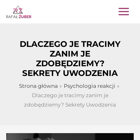
Przejdź
do
treści
DLACZEGO JE TRACIMY
ZANIM JE
ZDOBĘDZIEMY?
SEKRETY UWODZENIA
Strona główna
Psychologia reakcji
Dlaczego je tracimy zanim je
zdobędziemy? Sekrety Uwodzenia