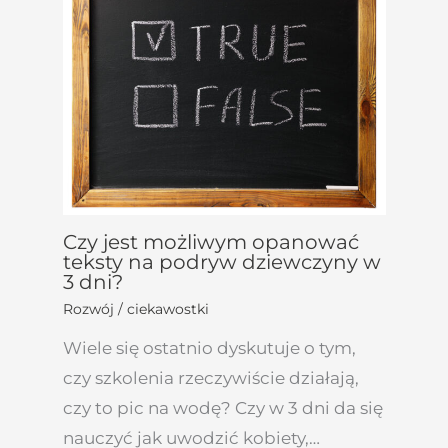
Czy jest możliwym opanować
teksty na podryw dziewczyny w
3 dni?
Rozwój / ciekawostki
Wiele się ostatnio dyskutuje o tym,
czy szkolenia rzeczywiście działają,
czy to pic na wodę? Czy w 3 dni da się
nauczyć jak uwodzić kobiety,…