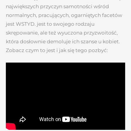
największych przyczyn samotności wśród
normalnych, pracujących, ogarniętych facetów
jest WSTYD. jest to swojego rodzaju
skrępowanie, ale też wyuczona przyzwoitość,
która dosłownie demoluje ich szanse u kobiet.
Zobacz czym to jest i jak się tego pozbyć: