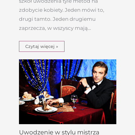
szkół uwodzenia tyle metod na
zdobycie kobiety. Jeden mówi to,
drugi tamto. Jeden drugiemu
zaprzecza, w wszyscy mają…
Czytaj więcej »
Uwodzenie w stylu mistrza