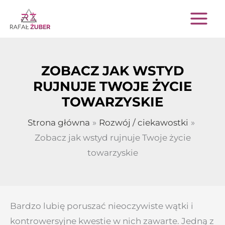
Przejdź
do
treści
ZOBACZ JAK WSTYD
RUJNUJE TWOJE ŻYCIE
TOWARZYSKIE
Strona główna
Rozwój / ciekawostki
Zobacz jak wstyd rujnuje Twoje życie
towarzyskie
Bardzo lubię poruszać nieoczywiste wątki i
kontrowersyjne kwestie w nich zawarte. Jedną z