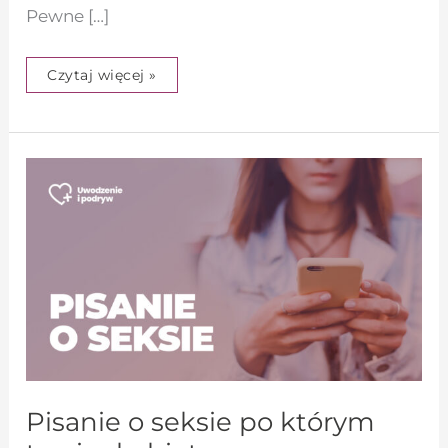
Pewne […]
Czytaj więcej »
Pisanie
o
seksie
po
którym
tracisz
kobiety
Pisanie o seksie po którym