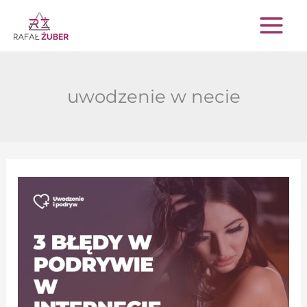
Przejdź
do
treści
uwodzenie w necie
Podryw
w
internecie
–
trzy
błędy
za
które
płacisz
porażką