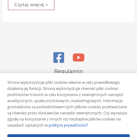
Czytaj więcej »
Regulamin
Polityka prywatności
Strona wykorzystuje pliki cookies własne w celu prawidłowego
działania jej funkcji. Strona wykorzystuje również pliki cookies
podmiotów trzecich w celu korzystania z zewnętrznych narzędzi
analitycznych, społecznościowych, marketingowych. Informacje
gromadzone za pośrednictwem tych plików cookies przetwarzane
są również przez dostawców narzędzi zewnętrznych. Czy wyrażasz
zgodę na korzystanie z innych niż niezbędne plików cookies na
Copyright © 2026 Rafał Żuber
zasadach opisanych w
polityce prywatności?
Powered by
Klub eMarketera