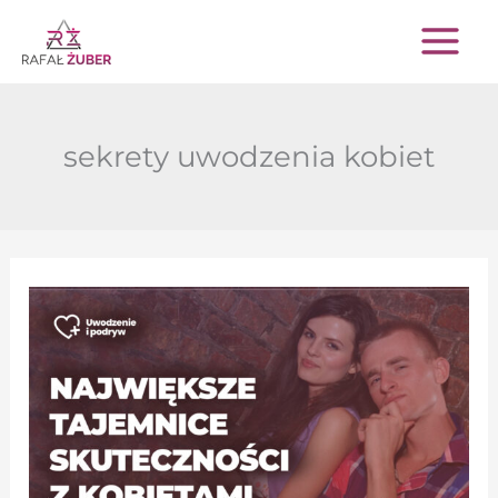
Przejdź
do
treści
sekrety uwodzenia kobiet
Moje
największe
tajemnice
skuteczności
z
kobietami