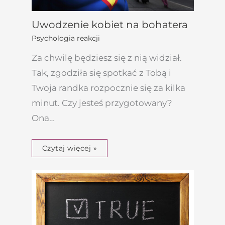
Uwodzenie kobiet na bohatera
Psychologia reakcji
Za chwilę będziesz się z nią widział.
Tak, zgodziła się spotkać z Tobą i
Twoja randka rozpocznie się za kilka
minut. Czy jesteś przygotowany?
Ona…
Czytaj więcej »