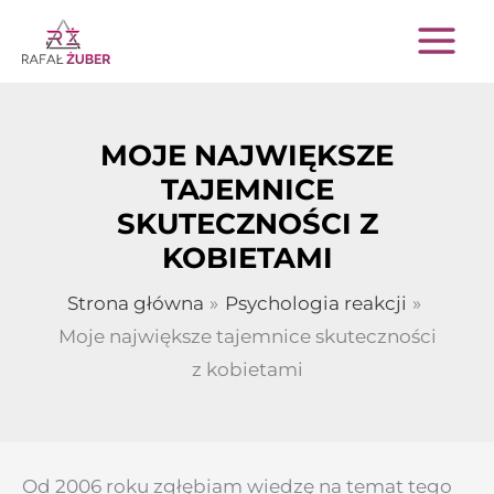
Przejdź
do
treści
MOJE NAJWIĘKSZE
TAJEMNICE
SKUTECZNOŚCI Z
KOBIETAMI
Strona główna
Psychologia reakcji
Moje największe tajemnice skuteczności
z kobietami
Od 2006 roku zgłębiam wiedzę na temat tego