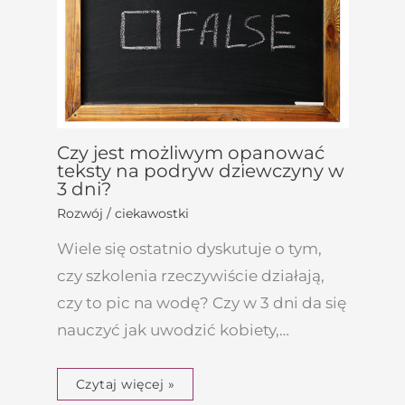
Czy jest możliwym opanować
teksty na podryw dziewczyny w
3 dni?
Rozwój / ciekawostki
Wiele się ostatnio dyskutuje o tym,
czy szkolenia rzeczywiście działają,
czy to pic na wodę? Czy w 3 dni da się
nauczyć jak uwodzić kobiety,…
Czytaj więcej »