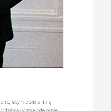
 to, abym podzielił się
. Właśnie wyszła ode mnie