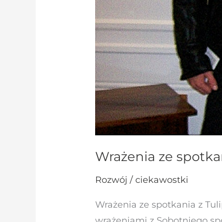
Wrażenia ze spotka
Rozwój / ciekawostki
Wrażenia ze spotkania z Tuli
wrażeniami z Sobotniego sp