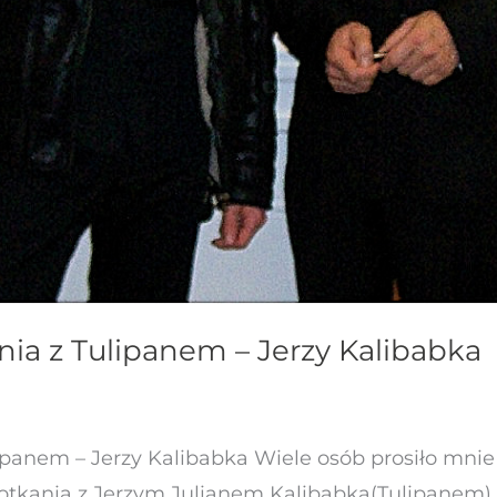
nia z Tulipanem – Jerzy Kalibabka
panem – Jerzy Kalibabka Wiele osób prosiło mnie o
otkania z Jerzym Julianem Kalibabką(Tulipanem)