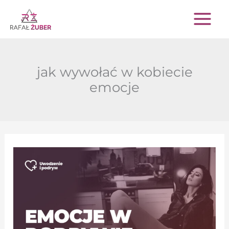
Przejdź
do
treści
jak wywołać w kobiecie
emocje
Emocje
w
podrywie