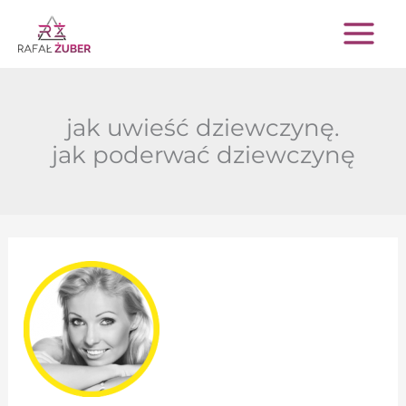
Przejdź
do
treści
jak uwieść dziewczynę.
jak poderwać dziewczynę
Jak
oczarować
dziewczynę,
którą
chcą
wszyscy