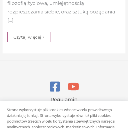
filozofią życiową, umiejętnością
rozpieszczania siebie, oraz sztuką pożądania
[…]
Czytaj więcej »
Regulamin
Polityka prywatności
Strona wykorzystuje pliki cookies własne w celu prawidłowego
działania jej funkcji. Strona wykorzystuje również pliki cookies
podmiotów trzecich w celu korzystania z zewnętrznych narzędzi
analitycznych, społecznościowych, marketingowych. Informacje