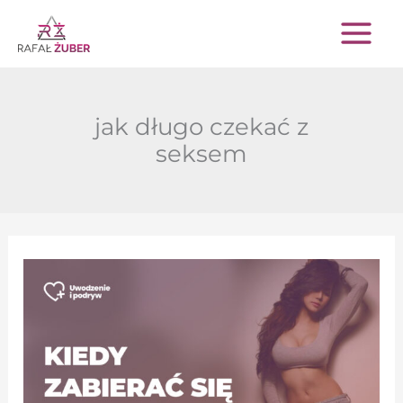
Przejdź
do
treści
jak długo czekać z
seksem
Kiedy
zabierać
się
za
kobietę