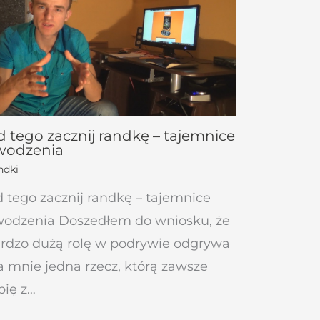
 tego zacznij randkę – tajemnice
wodzenia
ndki
 tego zacznij randkę – tajemnice
odzenia Doszedłem do wniosku, że
rdzo dużą rolę w podrywie odgrywa
a mnie jedna rzecz, którą zawsze
bię z…