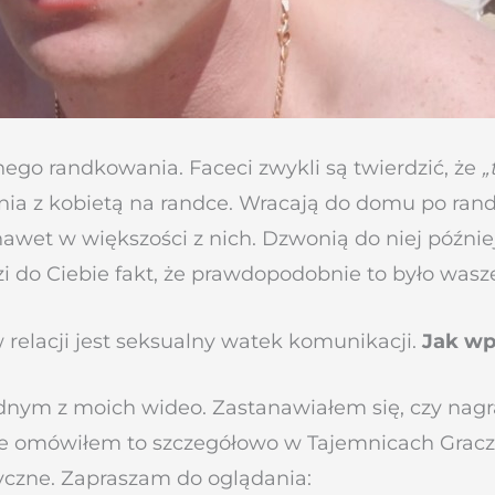
nego randkowania. Faceci zwykli są twierdzić, że
„
ia z kobietą na randce. Wracają do domu po rand
nawet w większości z nich. Dzwonią do niej później
i do Ciebie fakt, że prawdopodobnie to było wasze
 relacji jest seksualny watek komunikacji.
Jak wp
ednym z moich wideo. Zastanawiałem się, czy nagra
że omówiłem to szczegółowo w Tajemnicach Gracz
czne. Zapraszam do oglądania: