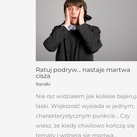
Ratuj podryw… nastaje martwa
cisza
Randki
Nie raz widziałem jak kolesie bajeruj
laski. Większość wysiada w jednym,
charakterystycznym punkcie… Czy
wiesz, że kiedy chwilowo kończą się
tematy i wdziera się martwa…