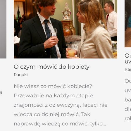
Od
u
O czym mówić do kobiety
Ra
Randki
Od
Nie wiesz co mówić kobiecie?
uw
ą
Przeważnie na każdym etapie
ba
znajomości z dziewczyną, faceci nie
dl
wiedzą co do niej mówić. Tak
ro
naprawdę wiedzą co mówić, tylko…