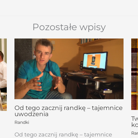
Pozostałe wpisy
Od tego zacznij randkę – tajemnice
uwodzenia
Tw
Randki
ko
Ra
Od tego zacznij randkę – tajemnice