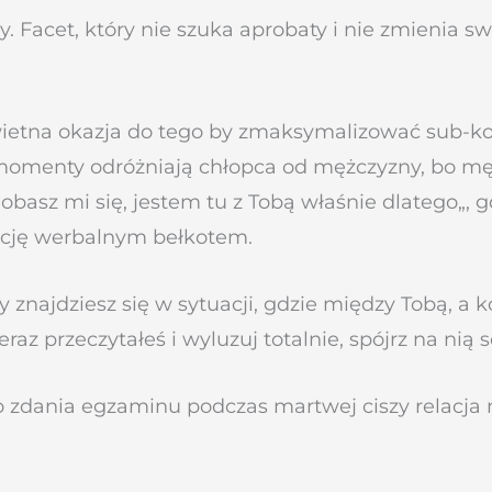
y. Facet, który nie szuka aprobaty i nie zmienia 
wietna okazja do tego by zmaksymalizować sub-k
 momenty odróżniają chłopca od mężczyzny, bo męż
asz mi się, jestem tu z Tobą właśnie dlatego„, gd
cję werbalnym bełkotem.
dziesz się w sytuacji, gdzie między Tobą, a kob
raz przeczytałeś i wyluzuj totalnie, spójrz na nią 
 zdania egzaminu podczas martwej ciszy relacja n