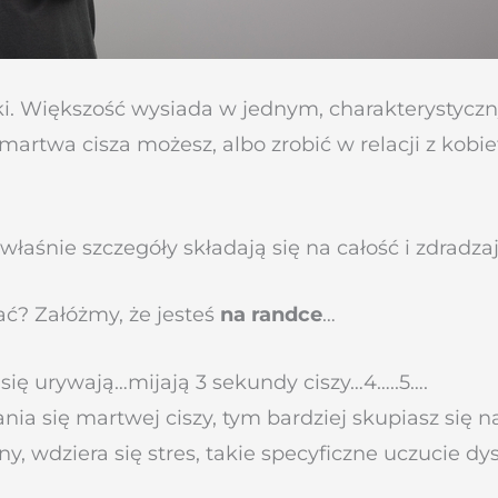
aski. Większość wysiada w jednym, charakterystycz
martwa cisza możesz, albo zrobić w relacji z kobi
właśnie szczegóły składają się na całość i zdradzaj
ać? Załóżmy, że jesteś
na randce
…
ię urywają…mijają 3 sekundy ciszy…4…..5….
ia się martwej ciszy, tym bardziej skupiasz się na 
y, wdziera się stres, takie specyficzne uczucie d