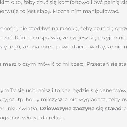
im o to, żeby czuć się komfortowo i być pełnią sie
rwuje to jest słaby. Można nim manipulować.
mności, nie szedłbyś na randkę, żeby czuć się gorz
ykazać. Rób to co sprawia, że czujesz się przyjemni
j się tego, że ona może powiedzieć „ widzę, ze n
e masz o czym mówić to milczeć:) Przestań się sta
zym Ty się uchronisz i to ona będzie się denerwo
akcyjna itp, bo Ty milczysz, a nie wyglądasz, żeby 
ierunku światła.
Dziewczyna zaczyna się starać
, 
ogła coś włożyć do relacji.