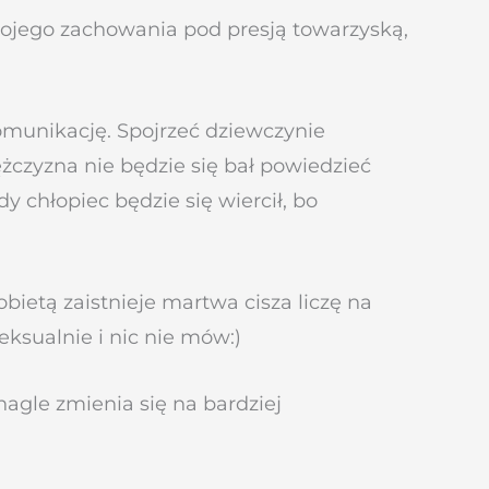
swojego zachowania pod presją towarzyską,
omunikację. Spojrzeć dziewczynie
czyzna nie będzie się bał powiedzieć
y chłopiec będzie się wiercił, bo
ietą zaistnieje martwa cisza liczę na
seksualnie i nic nie mów:)
agle zmienia się na bardziej