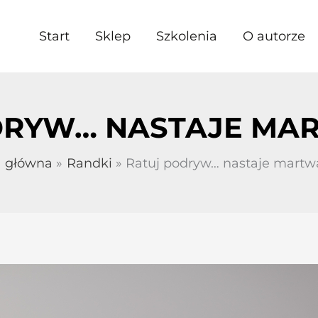
Start
Sklep
Szkolenia
O autorze
DRYW… NASTAJE MAR
a główna
Randki
Ratuj podryw… nastaje martwa