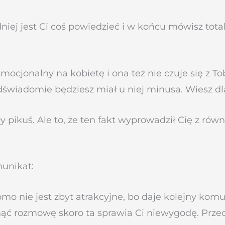
niej jest Ci coś powiedzieć i w końcu mówisz tota
cjonalny na kobietę i ona też nie czuje się z Tobą
dświadomie będziesz miał u niej minusa. Wiesz d
ły pikuś. Ale to, że ten fakt wyprowadził Cię z rów
munikat:
omo nie jest zbyt atrakcyjne, bo daje kolejny komu
ągnąć rozmowę skoro ta sprawia Ci niewygodę. Prze