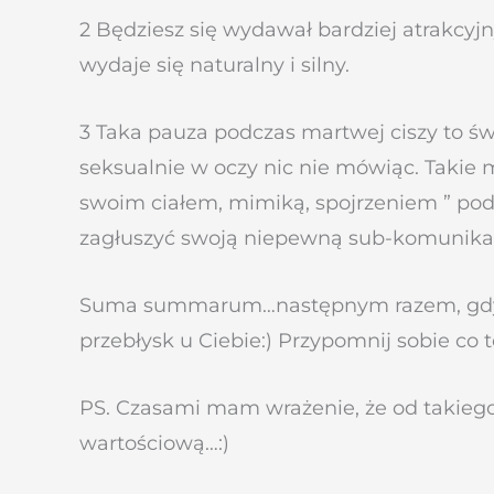
2 Będziesz się wydawał bardziej atrakcyjn
wydaje się naturalny i silny.
3 Taka pauza podczas martwej ciszy to ś
seksualnie w oczy nic nie mówiąc. Takie
swoim ciałem, mimiką, spojrzeniem ” podob
zagłuszyć swoją niepewną sub-komunika
Suma summarum…następnym razem, gdy znaj
przebłysk u Ciebie:) Przypomnij sobie co te
PS. Czasami mam wrażenie, że od takiego
wartościową…:)