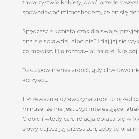
towarzystwie kobiety, dbać przede wszystk
spowodować mimochodem, że on się dene
Spędzasz z kobietą czas dla swojej przyje
ona się sprawdzi, albo nie” I daj jej się w
co mówisz. Nie rozmawiaj na siłę. Nie bó
To co powinieneś zrobić, gdy chwilowo ni
korzyści…
1 Przeważnie dziewczyna zrobi to przed c
minusa, że nie jest zbyt interesująca, atr
Ciebie i wtedy cała relacja obraca się w k
słowy dajesz jej przestrzeń, żeby to ona m