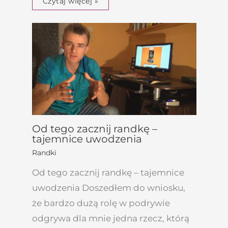
Czytaj więcej »
Od tego zacznij randkę –
tajemnice uwodzenia
Randki
Od tego zacznij randkę – tajemnice
uwodzenia Doszedłem do wniosku,
że bardzo dużą rolę w podrywie
odgrywa dla mnie jedna rzecz, którą