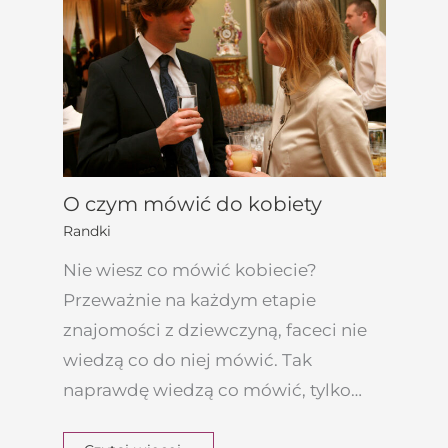
O czym mówić do kobiety
Randki
Nie wiesz co mówić kobiecie?
Przeważnie na każdym etapie
znajomości z dziewczyną, faceci nie
wiedzą co do niej mówić. Tak
naprawdę wiedzą co mówić, tylko…