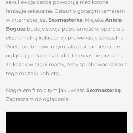
seks i swoją osobą powodują niezliczone
fantazje seksualne. Ostatnio gorącym tematem
w internecie jest
Sexmasterka
. Niejaka
Aniela
Bogusz
buduje swoja popularność w oparciu o
ekstremalną kokieterię i prowokacje seksualne.
Wiele osób mówi o tym jaka jest tandetna,ale
ogląda ją cała masa ludzi. I to właśnie przez to,
że każdy w głębi marzy, żeby spróbować seksu z
tego rodzaju kobietą.
Nagrałem film o tym jak uwieść
Sexmasterkę
.
Zapraszam do oglądania: