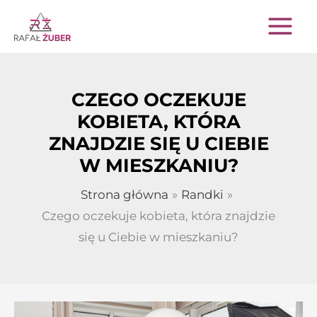
Przejdź
do
treści
CZEGO OCZEKUJE
KOBIETA, KTÓRA
ZNAJDZIE SIĘ U CIEBIE
W MIESZKANIU?
Strona główna
Randki
Czego oczekuje kobieta, która znajdzie
się u Ciebie w mieszkaniu?