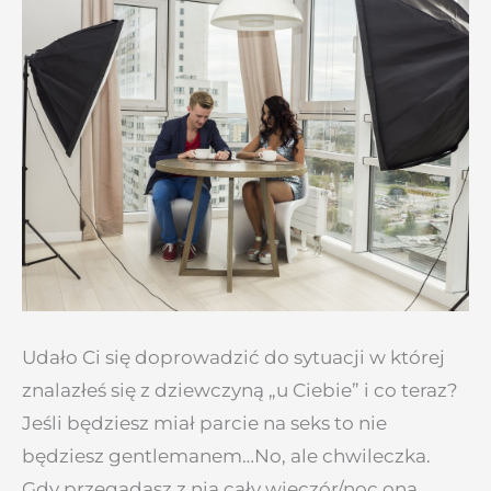
Udało Ci się doprowadzić do sytuacji w której
znalazłeś się z dziewczyną „u Ciebie” i co teraz?
Jeśli będziesz miał parcie na seks to nie
będziesz gentlemanem…No, ale chwileczka.
Gdy przegadasz z nią cały wieczór/noc ona