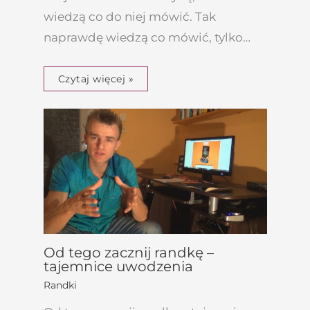
wiedzą co do niej mówić. Tak
naprawdę wiedzą co mówić, tylko…
Czytaj więcej »
Od tego zacznij randkę –
tajemnice uwodzenia
Randki