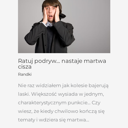
Ratuj podryw… nastaje martwa
cisza
Randki
Nie raz widziałem jak kolesie bajerują
laski. Większość wysiada w jednym,
charakterystycznym punkcie… Czy
wiesz, że kiedy chwilowo kończą się
tematy i wdziera się martwa…