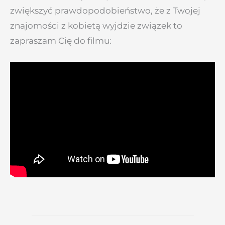
zwiększyć prawdopodobieństwo, że z Twojej
znajomości z kobietą wyjdzie związek to
zapraszam Cię do filmu: