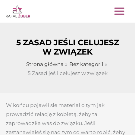
Przejdź
do
treści
5 ZASAD JEŚLI CELUJESZ
W ZWIĄZEK
Strona główna
Bez kategorii
5 Zasad jeśli celujesz w związek
W końcu pojawił się materiał o tym jak
prowadzić relację z kobietą, żeby ta
zaprowadziła was do związku. Jeśli
zastanawiałeś się nad tym co warto robić, żeby