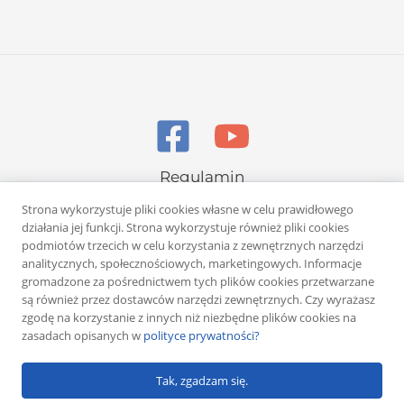
Regulamin
Polityka prywatności
Strona wykorzystuje pliki cookies własne w celu prawidłowego
działania jej funkcji. Strona wykorzystuje również pliki cookies
podmiotów trzecich w celu korzystania z zewnętrznych narzędzi
analitycznych, społecznościowych, marketingowych. Informacje
gromadzone za pośrednictwem tych plików cookies przetwarzane
są również przez dostawców narzędzi zewnętrznych. Czy wyrażasz
zgodę na korzystanie z innych niż niezbędne plików cookies na
Copyright © 2026 Rafał Żuber
zasadach opisanych w
polityce prywatności?
Powered by
Klub eMarketera
Tak, zgadzam się.