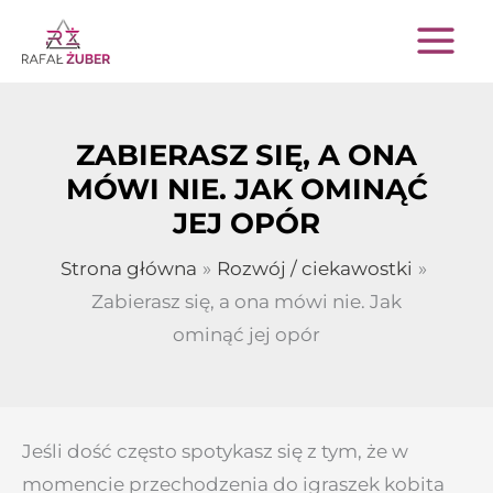
Przejdź
do
treści
ZABIERASZ SIĘ, A ONA
MÓWI NIE. JAK OMINĄĆ
JEJ OPÓR
Strona główna
Rozwój / ciekawostki
Zabierasz się, a ona mówi nie. Jak
ominąć jej opór
Jeśli dość często spotykasz się z tym, że w
momencie przechodzenia do igraszek kobita