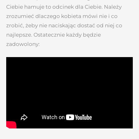
Ciebie hamuje to odcinek dla Ciebie. Należy
zrozumieć dlaczego kobieta mówi nie i co
zrobić, żeby nie naciskając dostać od niej co
najlepsze. Ostatecznie każdy będzie
zadowolony: