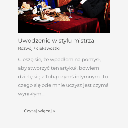
Uwodzenie w stylu mistrza
Rozwój / ciekawostki
Cieszę się, że wpadłem na pomysł,
aby stworzyć ten artykuł, bowiem
dzielę się z Tobą czymś intymnym…to
czego się ode mnie uczysz jest czymś
wynikłym…
Czytaj więcej »