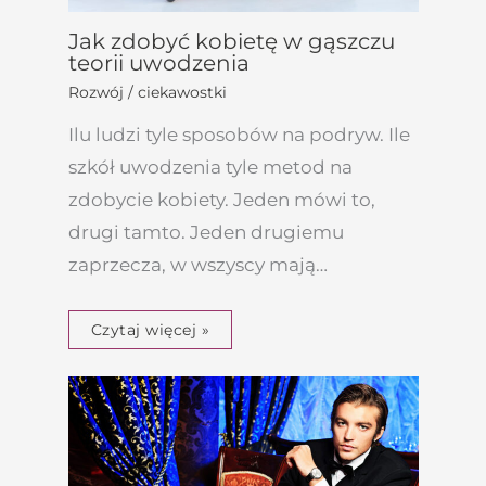
Jak zdobyć kobietę w gąszczu
teorii uwodzenia
Rozwój / ciekawostki
Ilu ludzi tyle sposobów na podryw. Ile
szkół uwodzenia tyle metod na
zdobycie kobiety. Jeden mówi to,
drugi tamto. Jeden drugiemu
zaprzecza, w wszyscy mają…
Czytaj więcej »