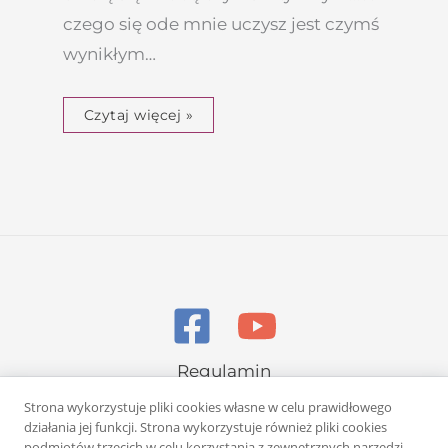
czego się ode mnie uczysz jest czymś
wynikłym…
Czytaj więcej »
Regulamin
Polityka prywatności
Strona wykorzystuje pliki cookies własne w celu prawidłowego
działania jej funkcji. Strona wykorzystuje również pliki cookies
podmiotów trzecich w celu korzystania z zewnętrznych narzędzi