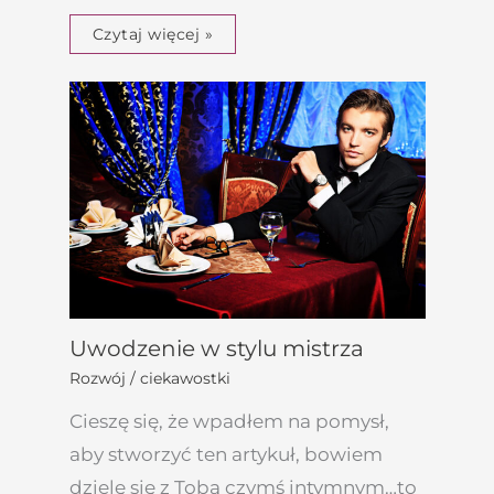
Czytaj więcej »
Uwodzenie w stylu mistrza
Rozwój / ciekawostki
Cieszę się, że wpadłem na pomysł,
aby stworzyć ten artykuł, bowiem
dzielę się z Tobą czymś intymnym…to