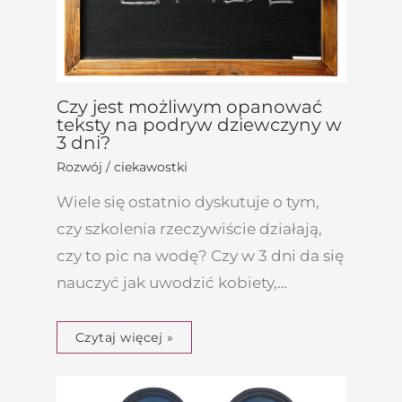
Czy jest możliwym opanować
teksty na podryw dziewczyny w
3 dni?
Rozwój / ciekawostki
Wiele się ostatnio dyskutuje o tym,
czy szkolenia rzeczywiście działają,
czy to pic na wodę? Czy w 3 dni da się
nauczyć jak uwodzić kobiety,…
Czytaj więcej »