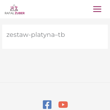
Przejdź
do
treści
zestaw-platyna–tb