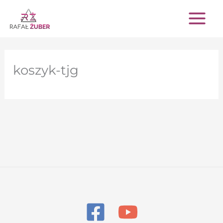
Przejdź
do
treści
koszyk-tjg