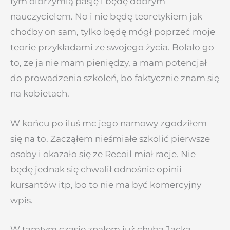
tym olbrzymią pasję i będę dobrym
nauczycielem. No i nie będę teoretykiem jak
choćby on sam, tylko będę mógł poprzeć moje
teorie przykładami ze swojego życia. Bolało go
to, ze ja nie mam pieniędzy, a mam potencjał
do prowadzenia szkoleń, bo faktycznie znam się
na kobietach.
W końcu po iluś mc jego namowy zgodziłem
się na to. Zacząłem nieśmiałe szkolić pierwsze
osoby i okazało się ze Recoil miał racje. Nie
będę jednak się chwalił odnośnie opinii
kursantów itp, bo to nie ma być komercyjny
wpis.
W tamtym czasie znałem już chyba Jacka