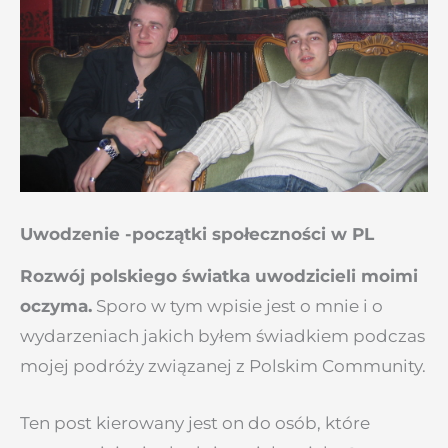
Uwodzenie -początki społeczności w PL
Rozwój polskiego światka uwodzicieli moimi
oczyma.
Sporo w tym wpisie jest o mnie i o
wydarzeniach jakich byłem świadkiem podczas
mojej podróży związanej z Polskim Community.
Ten post kierowany jest on do osób, które