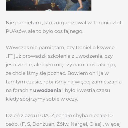
Nie pamiętam , kto zorganizował w Toruniu zlot
PUAsów, ale to było cos fajnego.
Wówczas nie pamiętam, czy Daniel o ksywce
„F” już prowadził szkolenia z uwodzenia, czy
jeszcze nie, ale było między nami coś takiego,
ze chcieliśmy się poznać. Bowiem on i ja w
tamtym czasie, robiliśmy najwięcej zamieszania
na forach z
uwodzenia
i było kwestią czasu
kiedy spojrzymy sobie w oczy.
Dzień zjazdu PUA. Zjechało chyba niecałe 10
osób. (F, S, Donżuan, Żółw, Nargel, Olas) , więcej