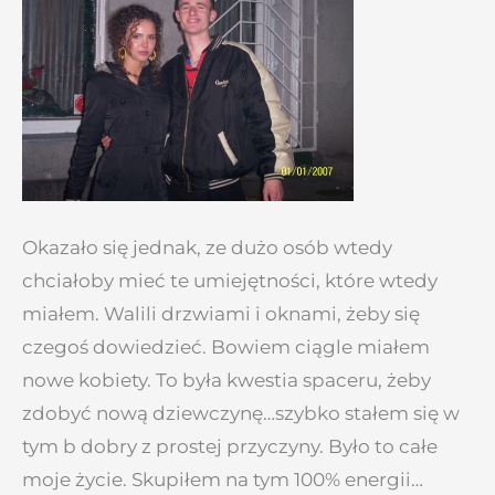
Okazało się jednak, ze dużo osób wtedy
chciałoby mieć te umiejętności, które wtedy
miałem. Walili drzwiami i oknami, żeby się
czegoś dowiedzieć. Bowiem ciągle miałem
nowe kobiety. To była kwestia spaceru, żeby
zdobyć nową dziewczynę…szybko stałem się w
tym b dobry z prostej przyczyny. Było to całe
moje życie. Skupiłem na tym 100% energii…