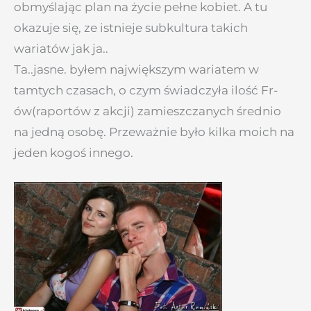
obmyślając plan na życie pełne kobiet. A tu
okazuje się, ze istnieje subkultura takich
wariatów jak ja..
Ta..jasne. byłem największym wariatem w
tamtych czasach, o czym świadczyła ilość Fr-
ów(raportów z akcji) zamieszczanych średnio
na jedną osobę. Przeważnie było kilka moich na
jeden kogoś innego.