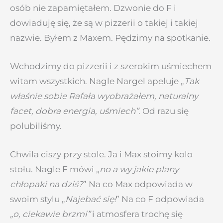
osób nie zapamiętałem. Dzwonie do F i
dowiaduję się, że są w pizzerii o takiej i takiej
nazwie. Byłem z Maxem. Pędzimy na spotkanie.
Wchodzimy do pizzerii i z szerokim uśmiechem
witam wszystkich. Nagle Nargel apeluje „
Tak
właśnie sobie Rafała wyobrażałem, naturalny
facet, dobra energia, uśmiech”
. Od razu się
polubiliśmy.
Chwila ciszy przy stole. Ja i Max stoimy kolo
stołu. Nagle F mówi „
no a wy jakie plany
chłopaki na dziś?
” Na co Max odpowiada w
swoim stylu „
Najebać się!
” Na co F odpowiada
„o, ciekawie brzmi”
i atmosfera trochę się