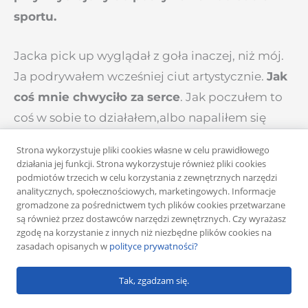
sportu.
Jacka pick up wyglądał z goła inaczej, niż mój.
Ja podrywałem wcześniej ciut artystycznie.
Jak
coś mnie chwyciło za serce
. Jak poczułem to
coś w sobie to działałem,albo napaliłem się
seksualnie na jakąś i to nie pozwalało mi nie
Strona wykorzystuje pliki cookies własne w celu prawidłowego
podjąć działania. A nie tak, żeby najpierw
działania jej funkcji. Strona wykorzystuje również pliki cookies
podmiotów trzecich w celu korzystania z zewnętrznych narzędzi
poznawać dziewczynę, potem zastanawiać się
analitycznych, społecznościowych, marketingowych. Informacje
co ona we mnie budzi. Ale przyznam, że to było
gromadzone za pośrednictwem tych plików cookies przetwarzane
są również przez dostawców narzędzi zewnętrznych. Czy wyrażasz
coś nowego i pamiętam to wyjście jako świetną
zgodę na korzystanie z innych niż niezbędne plików cookies na
przygodę…
zasadach opisanych w
polityce prywatności?
Tak, zgadzam się.