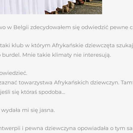
owo w Belgii zdecydowałem się odwiedzić pewne c
t taki klub w którym Afrykańskie dziewczęta szuk
o burdel. Mnie takie klimaty nie interesują.
owiedzieć.
y zaznać towarzystwa Afrykańskich dziewczyn. Tam
eśli się któraś spodoba…
wydała mi się jasna.
Antwerpii i pewna dziewczyna opowiadała o tym sa