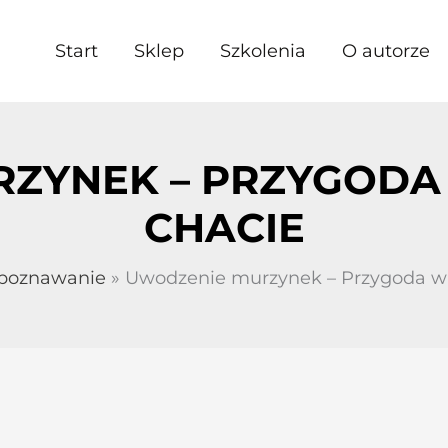
Start
Sklep
Szkolenia
O autorze
ZYNEK – PRZYGODA
CHACIE
poznawanie
Uwodzenie murzynek – Przygoda w 