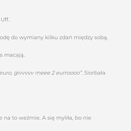
ff..
obodę do wymiany kilku zdań między sobą.
as macają.
euro, givvvvv meee 2 eurroooo”.
Siorbała
 na to weźmie. A się myliła, bo nie