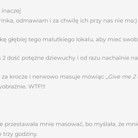
inaczej
inka, odmawiam i za chwilę ich przy nas nie ma:) U
zkę głębiej tego malutkiego lokalu, aby mieć sw
 2 dość potężne dziewuchy i od razu nachalnie n
ie za krocze i nerwowo masuje mówiąc
„Give me 2 
yobraźnie. WTF!!!
nie przestawała mnie masować, bo myślała, że mnie
 trzy godziny.