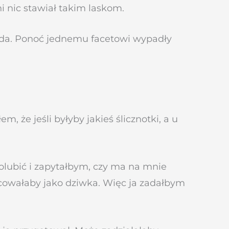
i nic stawiał takim laskom.
gada. Ponoć jednemu facetowi wypadły
 że jeśli byłyby jakieś ślicznotki, a u
 polubić i zapytałbym, czy ma na mnie
acowałaby jako dziwka. Więc ja zadałbym