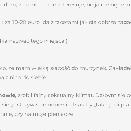
rłem, że mnie to nie interesuje, bo ja nie będę an
i za 10-20 euro idą z facetami jak się dobrze za
fiła nazwać tego miejsca:)
, że mam wielką słabość do murzynek. Zakładałem,
ą z nich do siebie.
mowie
, zrobił fajny seksualny klimat. Dałbym się
ie ;p Oczywiście odpowiedziałaby „tak”, jeśli pr
mnie, czy na moje pieniądze.