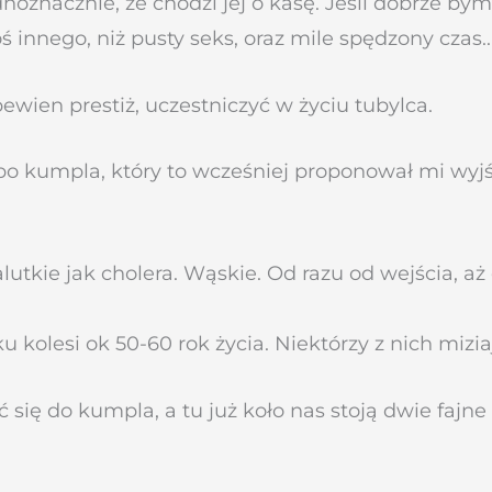
znacznie, że chodzi jej o kasę. Jeśli dobrze bym
ś innego, niż pusty seks, oraz mile spędzony czas..
ewien prestiż, uczestniczyć w życiu tubylca.
o kumpla, który to wcześniej proponował mi wyjśc
kie jak cholera. Wąskie. Od razu od wejścia, aż
u kolesi ok 50-60 rok życia. Niektórzy z nich mizia
się do kumpla, a tu już koło nas stoją dwie fajne 