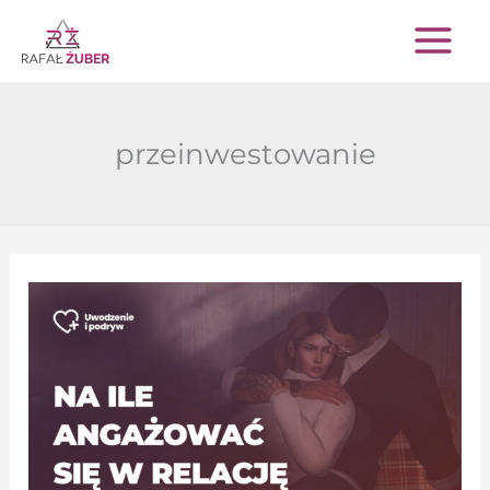
Przejdź
do
treści
przeinwestowanie
Na
ile
angażować
się
w
relację