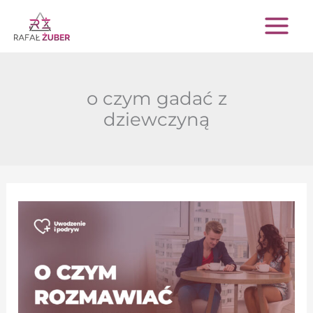
Przejdź
do
treści
o czym gadać z
dziewczyną
O
czym
rozmawiać
z
dziewczyną