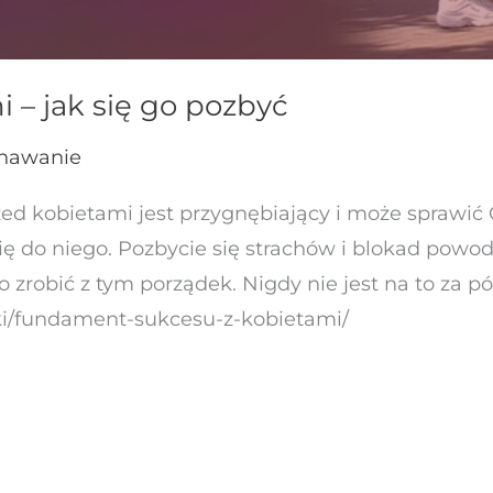
 – jak się go pozbyć
nawanie
d kobietami jest przygnębiający i może sprawić Ci
się do niego. Pozbycie się strachów i blokad powo
to zrobić z tym porządek. Nigdy nie jest na to za 
niki/fundament-sukcesu-z-kobietami/