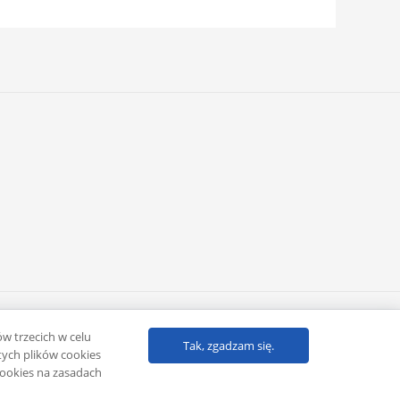
Powered by
Klub eMarketera
ów trzecich w celu
Tak, zgadzam się.
ych plików cookies
cookies na zasadach